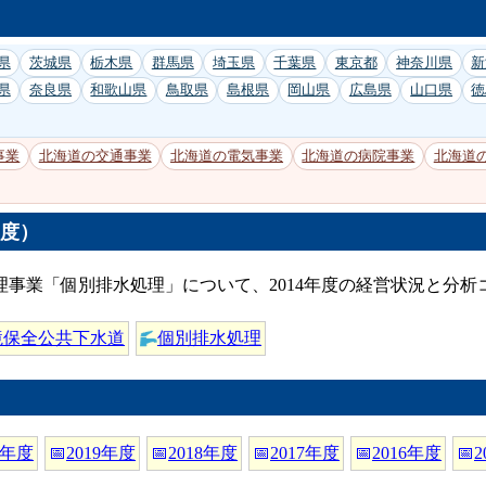
県
茨城県
栃木県
群馬県
埼玉県
千葉県
東京都
神奈川県
新
県
奈良県
和歌山県
鳥取県
島根県
岡山県
広島県
山口県
徳
事業
北海道の交通事業
北海道の電気事業
北海道の病院事業
北海道
年度）
事業「個別排水処理」について、2014年度の経営状況と分
境保全公共下水道
個別排水処理
0年度
📅
2019年度
📅
2018年度
📅
2017年度
📅
2016年度
📅
2