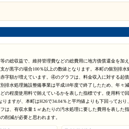
金等の総収益で、維持管理費などの総費用に地方債償還金を加
支が黒字の場合100％以上の数値となります。本町の個別排水
り赤字額が増えています。④のグラフは、料金収入に対する起
別排水処理施設整備事業は平成18年度で終了したため、年々
、どの程度使用料で賄えているかを表した指標です。使用料で
りますが、本町はH26で34.04％と平均値よりも下回ってお
ラフは、有収水量１㎥あたりの汚水処理に要した費用を表した
費の削減が必要と思われます。