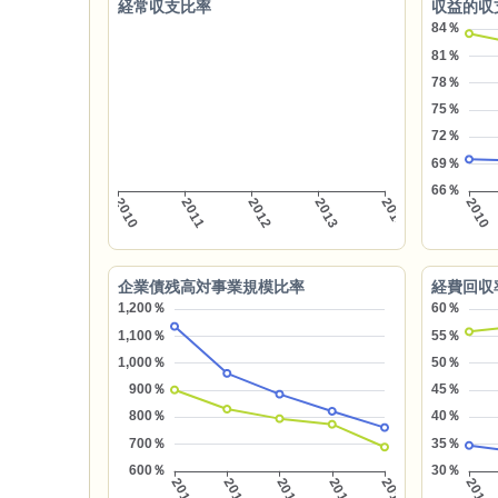
経常収支比率
収益的収
企業債残高対事業規模比率
経費回収