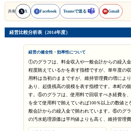
X
Facebook
Teamsで送る
Gmail
共有
X
f
✉
経営比較分析表（2014年度）
経営の健全性・効率性について
①のグラフは、料金収入や一般会計からの繰入
程度賄えているかを表す指標ですが、単年度の収
用料は当初のままですが、維持管理費の増によ
あり、起債残高の規模を表す指標です。本町の個
す。⑤のグラフは、使用料で回収すべき経費を
を全て使用料で賄えていれば100％以上の数値とな
般会計からの繰入金で賄われています。⑥のグ
の汚水処理原価は平均値よりも高く、維持管理