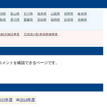
潟県
富山県
石川県
福井県
山梨県
長野県
岐阜県
島県
香川県
愛媛県
高知県
福岡県
佐賀県
長崎県
の観光施設事業
北海道の駐車場整備事業
析コメントを確認できるページです。
015年度
📅
2014年度