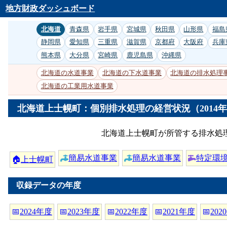
地方財政ダッシュボード
北海道
青森県
岩手県
宮城県
秋田県
山形県
福島
静岡県
愛知県
三重県
滋賀県
京都府
大阪府
兵庫
熊本県
大分県
宮崎県
鹿児島県
沖縄県
北海道の水道事業
北海道の下水道事業
北海道の排水処理
北海道の工業用水道事業
北海道上士幌町：個別排水処理の経営状況（2014
北海道上士幌町が所管する排水処理
簡易水道事業
簡易水道事業
特定環
🏠
上士幌町
収録データの年度
📅
2024年度
📅
2023年度
📅
2022年度
📅
2021年度
📅
202