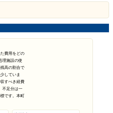
えた費用をどの
処理施設の使
債残高の割合で
減少していま
回収すべき経費
り、不足分は一
指標です。本町