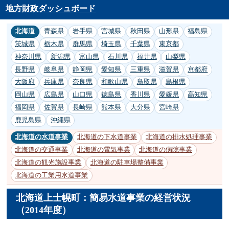
地方財政ダッシュボード
北海道
青森県
岩手県
宮城県
秋田県
山形県
福島県
茨城県
栃木県
群馬県
埼玉県
千葉県
東京都
神奈川県
新潟県
富山県
石川県
福井県
山梨県
長野県
岐阜県
静岡県
愛知県
三重県
滋賀県
京都府
大阪府
兵庫県
奈良県
和歌山県
鳥取県
島根県
岡山県
広島県
山口県
徳島県
香川県
愛媛県
高知県
福岡県
佐賀県
長崎県
熊本県
大分県
宮崎県
鹿児島県
沖縄県
北海道の水道事業
北海道の下水道事業
北海道の排水処理事業
北海道の交通事業
北海道の電気事業
北海道の病院事業
北海道の観光施設事業
北海道の駐車場整備事業
北海道の工業用水道事業
北海道上士幌町：簡易水道事業の経営状況
（2014年度）