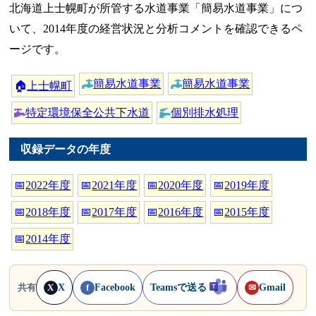
北海道上士幌町が所管する水道事業「簡易水道事業」につ
いて、2014年度の経営状況と分析コメントを確認できるペ
ージです。
簡易水道事業
簡易水道事業
🏠
上士幌町
特定環境保全公共下水道
個別排水処理
収録データの年度
📅
2022年度
📅
2021年度
📅
2020年度
📅
2019年度
📅
2018年度
📅
2017年度
📅
2016年度
📅
2015年度
📅
2014年度
X
Facebook
Teamsで送る
Gmail
共有
X
f
✉