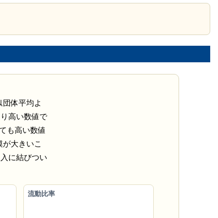
似団体平均よ
なり高い数値で
ても高い数値
模が大きいこ
収入に結びつい
流動比率