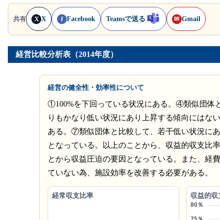
X
Facebook
Teamsで送る
Gmail
共有
X
f
✉
経営比較分析表（2014年度）
経営の健全性・効率性について
①100%を下回っている状況にある。④類似団
りもかなり低い状況にあり上昇する傾向にはな
ある。⑦類似団体と比較して、若干低い状況にあ
となっている。以上のことから、収益的収支比率
とから収益圧迫の要因となっている。また、経
ていない為、施設効率を改善する必要がある。
経常収支比率
収益的収