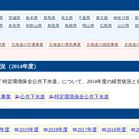
県
茨城県
栃木県
群馬県
埼玉県
千葉県
東京都
神奈川県
新
県
奈良県
和歌山県
鳥取県
島根県
岡山県
広島県
山口県
徳
事業
北海道の交通事業
北海道の電気事業
北海道の病院事業
北海道
（2014年度）
特定環境保全公共下水道」について、2014年度の経営状況
道事業
公共下水道
特定環境保全公共下水道
0年度
📅
2019年度
📅
2018年度
📅
2017年度
📅
2016年度
📅
2