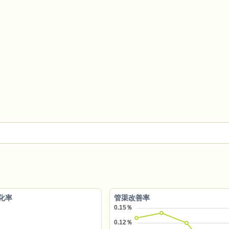
化率
管渠改善率