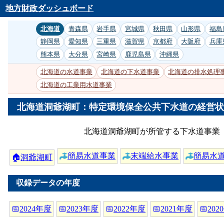
地方財政ダッシュボード
北海道
青森県
岩手県
宮城県
秋田県
山形県
福島
静岡県
愛知県
三重県
滋賀県
京都府
大阪府
兵庫
熊本県
大分県
宮崎県
鹿児島県
沖縄県
北海道の水道事業
北海道の下水道事業
北海道の排水処理
北海道の工業用水道事業
北海道洞爺湖町：特定環境保全公共下水道の経営状況
北海道洞爺湖町が所管する下水道事業「
簡易水道事業
末端給水事業
簡易水
🏠
洞爺湖町
収録データの年度
📅
2024年度
📅
2023年度
📅
2022年度
📅
2021年度
📅
202