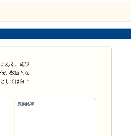
向にある。施設
は低い数値とな
率としては向上
流動比率