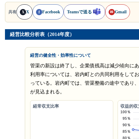
X
Facebook
Teamsで送る
Gmail
共有
X
f
✉
経営比較分析表（2014年度）
経営の健全性・効率性について
管渠の新設は終了し、企業債残高は減少傾向に
利用率については、岩内町との共同利用をして
っている。岩内町では、管渠整備の途中であり
が見込まれる。
経常収支比率
収益的収