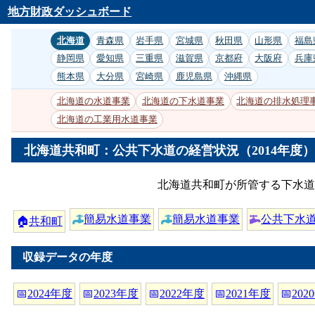
地方財政ダッシュボード
北海道
青森県
岩手県
宮城県
秋田県
山形県
福島
静岡県
愛知県
三重県
滋賀県
京都府
大阪府
兵庫
熊本県
大分県
宮崎県
鹿児島県
沖縄県
北海道の水道事業
北海道の下水道事業
北海道の排水処理
北海道の工業用水道事業
北海道共和町：公共下水道の経営状況（2014年度）
北海道共和町が所管する下水道
簡易水道事業
簡易水道事業
公共下水
🏠
共和町
収録データの年度
📅
2024年度
📅
2023年度
📅
2022年度
📅
2021年度
📅
202