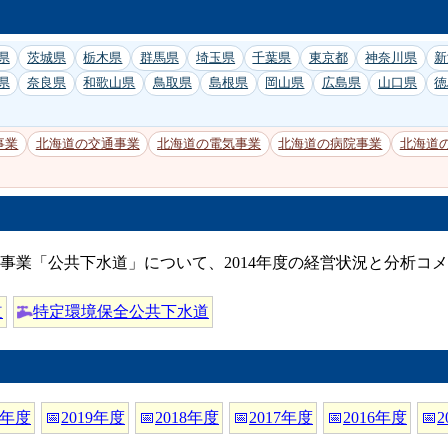
県
茨城県
栃木県
群馬県
埼玉県
千葉県
東京都
神奈川県
新
県
奈良県
和歌山県
鳥取県
島根県
岡山県
広島県
山口県
徳
事業
北海道の交通事業
北海道の電気事業
北海道の病院事業
北海道
事業「公共下水道」について、2014年度の経営状況と分析コ
道
特定環境保全公共下水道
0年度
📅
2019年度
📅
2018年度
📅
2017年度
📅
2016年度
📅
2