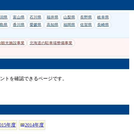
潟県
富山県
石川県
福井県
山梨県
長野県
岐阜県
島県
香川県
愛媛県
高知県
福岡県
佐賀県
長崎県
の観光施設事業
北海道の駐車場整備事業
メントを確認できるページです。
015年度
📅
2014年度