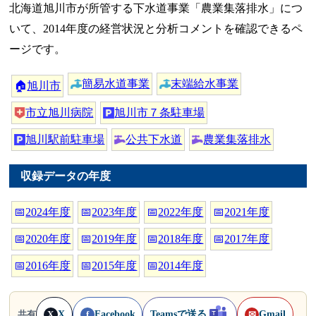
北海道旭川市が所管する下水道事業「農業集落排水」につ
いて、2014年度の経営状況と分析コメントを確認できるペ
ージです。
簡易水道事業
末端給水事業
🏠
旭川市
市立旭川病院
旭川市７条駐車場
旭川駅前駐車場
公共下水道
農業集落排水
収録データの年度
📅
2024年度
📅
2023年度
📅
2022年度
📅
2021年度
📅
2020年度
📅
2019年度
📅
2018年度
📅
2017年度
📅
2016年度
📅
2015年度
📅
2014年度
X
Facebook
Teamsで送る
Gmail
共有
X
f
✉