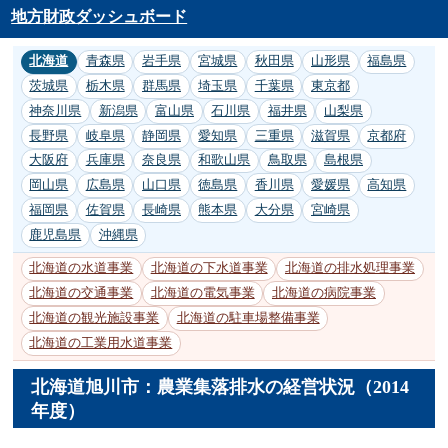
地方財政ダッシュボード
北海道
青森県
岩手県
宮城県
秋田県
山形県
福島県
茨城県
栃木県
群馬県
埼玉県
千葉県
東京都
神奈川県
新潟県
富山県
石川県
福井県
山梨県
長野県
岐阜県
静岡県
愛知県
三重県
滋賀県
京都府
大阪府
兵庫県
奈良県
和歌山県
鳥取県
島根県
岡山県
広島県
山口県
徳島県
香川県
愛媛県
高知県
福岡県
佐賀県
長崎県
熊本県
大分県
宮崎県
鹿児島県
沖縄県
北海道の水道事業
北海道の下水道事業
北海道の排水処理事業
北海道の交通事業
北海道の電気事業
北海道の病院事業
北海道の観光施設事業
北海道の駐車場整備事業
北海道の工業用水道事業
北海道旭川市：農業集落排水の経営状況（2014
年度）