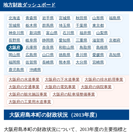
地方財政ダッシュボード
北海道
青森県
岩手県
宮城県
秋田県
山形県
福島県
茨城県
栃木県
群馬県
埼玉県
千葉県
東京都
神奈川県
新潟県
富山県
石川県
福井県
山梨県
長野県
岐阜県
静岡県
愛知県
三重県
滋賀県
京都府
大阪府
兵庫県
奈良県
和歌山県
鳥取県
島根県
岡山県
広島県
山口県
徳島県
香川県
愛媛県
高知県
福岡県
佐賀県
長崎県
熊本県
大分県
宮崎県
鹿児島県
沖縄県
大阪府の水道事業
大阪府の下水道事業
大阪府の排水処理事業
大阪府の交通事業
大阪府の電気事業
大阪府の病院事業
大阪府の観光施設事業
大阪府の駐車場整備事業
大阪府の工業用水道事業
大阪府島本町の財政状況（2013年度）
大阪府島本町の財政状況について、2013年度の主要指標と