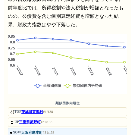
前年度比では、所得税割や法人税割が増額となったも
のの、公債費を含む個別算定経費も増額となった結
果、財政力指数はやや下落した。
類似団体内順位
🥇
茨城県東海村
TOP
#1/138
⏫
三重県菰野町
UP
#31/138
●
大阪府島本町
NOW
#31/138