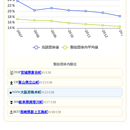
類似団体内順位
🥇
宮城県富谷町
TOP
#1/138
⏫
富山県立山町
UP
#115/138
●
大阪府島本町
NOW
#115/138
⏬
岐阜県揖斐川町
DN
#117/138
⚓
長崎県新上五島町
BOT
#138/138