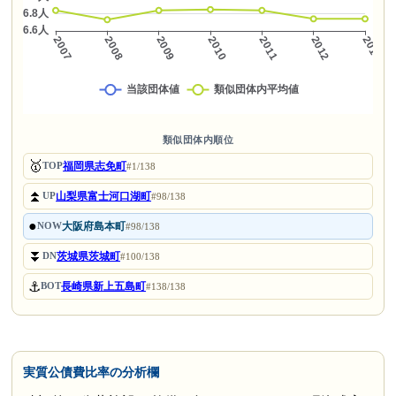
類似団体内順位
🥇
福岡県志免町
TOP
#1/138
⏫
山梨県富士河口湖町
UP
#98/138
●
大阪府島本町
NOW
#98/138
⏬
茨城県茨城町
DN
#100/138
⚓
長崎県新上五島町
BOT
#138/138
実質公債費比率の分析欄