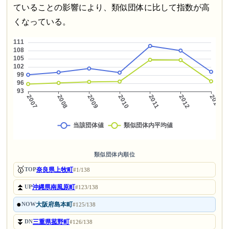
ていることの影響により、類似団体に比して指数が高
くなっている。
類似団体内順位
🥇
奈良県上牧町
TOP
#1/138
⏫
沖縄県南風原町
UP
#123/138
●
大阪府島本町
NOW
#125/138
⏬
三重県菰野町
DN
#126/138