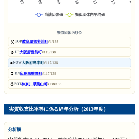
類似団体内順位
🥇
岐阜県揖斐川町
TOP
#1/138
⏫
大阪府豊能町
UP
#115/138
●
大阪府島本町
NOW
#117/138
⏬
広島県熊野町
DN
#117/138
⚓
神奈川県葉山町
BOT
#138/138
実質収支比率等に係る経年分析（2013年度）
分析欄