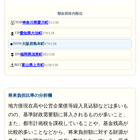
類似団体内順位
🥇
神奈川県愛川町
TOP
#1/138
⏫
愛知県大治町
UP
#79/138
●
大阪府島本町
NOW
#79/138
⏬
福岡県須恵町
DN
#82/138
⚓
富山県上市町
BOT
#138/138
将来負担比率の分析欄
地方債現在高や公営企業債等繰入見込額などは多いも
のの、基準財政需要額に算入されるものが多いこと、
また、都市計画税を課税していることや、基金残高が
比較的多いことなどから、将来負担額に対する財源が