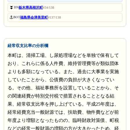
⏬
栃木県高根沢町
DN
#34/138
⚓
福島県会津美里町
BOT
#137/138
経常収支比率の分析欄
本町は、清掃工場、し尿処理場などを単独で保有して
おり、これらに係る人件費、維持管理費等が類似団体
よりも多額になっている。また、過去に大事業を実施
していたことから、公債費の負担が大きくなってい
る。その他、福祉事務所を設置していることから、そ
の関連経費が特別交付税で措置されることとなる結
果、経常収支比率を押し上げている。平成25年度は、
経常経費充当一般財源では、扶助費、物件費などが前
年度より増額となったものの、臨時財政対策債、町税
などの経常一般財源の増額の方が大きかったため、経