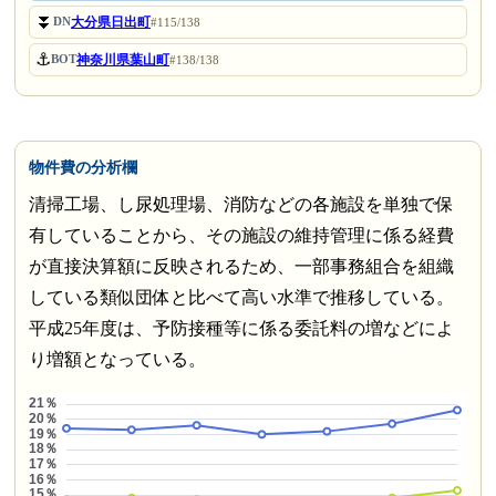
⏬
大分県日出町
DN
#115/138
⚓
神奈川県葉山町
BOT
#138/138
物件費の分析欄
清掃工場、し尿処理場、消防などの各施設を単独で保
有していることから、その施設の維持管理に係る経費
が直接決算額に反映されるため、一部事務組合を組織
している類似団体と比べて高い水準で推移している。
平成25年度は、予防接種等に係る委託料の増などによ
り増額となっている。