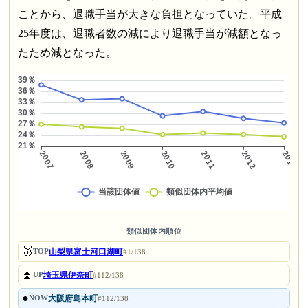
ことから、退職手当が大きな負担となっていた。平成
25年度は、退職者数の減により退職手当が減額となっ
たため減となった。
類似団体内順位
🥇
山梨県富士河口湖町
TOP
#1/138
⏫
埼玉県伊奈町
UP
#112/138
●
大阪府島本町
NOW
#112/138