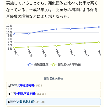
実施していることから、類似団体と比べて比率が高く
なっている。平成25年度は、児童数の増加による保育
所経費の増額などにより増となった。
類似団体内順位
🥇
北海道遠軽町
TOP
#1/138
⏫
沖縄県南風原町
UP
#132/138
●
大阪府島本町
NOW
#134/138