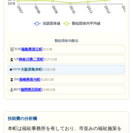
類似団体内順位
🥇
福島県浪江町
TOP
#1/138
⏫
神奈川県二宮町
UP
#127/138
●
大阪府島本町
NOW
#128/138
⏬
長崎県長与町
DN
#128/138
⚓
福岡県苅田町
BOT
#138/138
扶助費の分析欄
本町は福祉事務所を有しており、市並みの福祉施策を