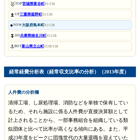
🥇
宮城県富谷町
TOP
#1/138
⏫
三重県菰野町
UP
#1/138
●
大阪府島本町
NOW
#1/138
⏬
兵庫県猪名川町
DN
#1/138
⚓
富山県立山町
BOT
#138/138
経常経費分析表（経常収支比率の分析）（2013年度）
人件費の分析欄
清掃工場、し尿処理場、消防などを単独で保有してい
るため、それら施設に係る人件費が直接決算額として
計上されることから、一部事務組合を組織している類
似団体と比べて比率が高くなる傾向にある。また、平
成23年度をピークに団塊世代の大量退職を迎えていた