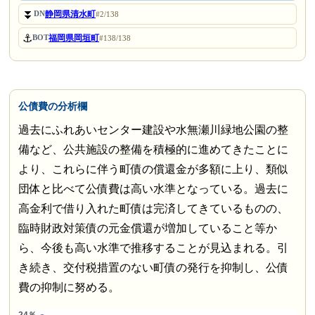
⏬
静岡県清水町
DN
#2/138
⚓
福岡県岡垣町
BOT
#138/138
公債費の分析欄
過去にふれあいセンター建設や水無瀬川緑地公園の整
備など、公共施設の整備を積極的に進めてきたことに
より、これらに伴う町債の償還金が多額に上り、類似
団体と比べて公債費は高い水準となっている。過去に
高金利で借り入れた町債は完済してきているものの、
臨時財政対策債の元金償還が増加していること等か
ら、今後も高い水準で推移することが見込まれる。引
き続き、交付税措置のない町債の発行を抑制し、公債
費の抑制に努める。