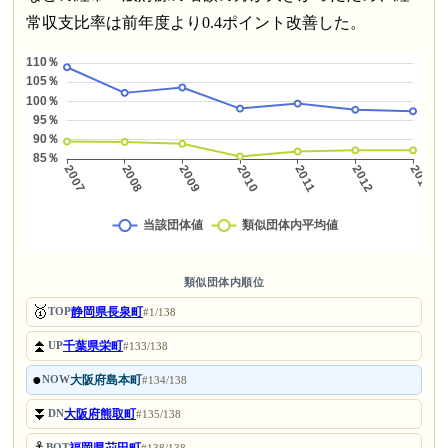
常収支比率は前年度より0.4ポイント改善した。
類似団体内順位
🥇
静岡県長泉町
TOP
#1/138
⏫
千葉県栄町
UP
#133/138
●
大阪府島本町
NOW
#134/138
⏬
大阪府熊取町
DN
#135/138
⚓
福岡県苅田町
BOT
#138/138