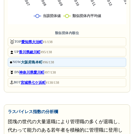
類似団体内順位
🥇
愛知県大治町
TOP
#1/138
⏫
香川県綾川町
UP
#95/138
●
大阪府島本町
NOW
#96/138
⏬
神奈川県愛川町
DN
#97/138
⚓
宮城県七ケ浜町
BOT
#138/138
ラスパイレス指数の分析欄
団塊の世代の大量退職により管理職の多くが退職し、
代わって能力のある若年者を積極的に管理職に登用し