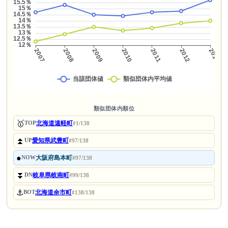
類似団体内順位
🥇
北海道遠軽町
TOP
#1/138
⏫
愛知県武豊町
UP
#97/138
●
大阪府島本町
NOW
#97/138
⏬
岐阜県岐南町
DN
#99/138
⚓
北海道余市町
BOT
#138/138