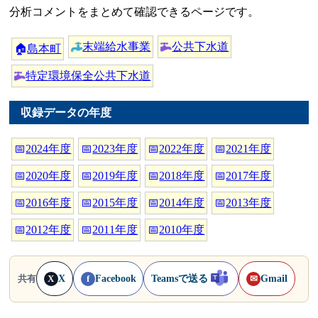
分析コメントをまとめて確認できるページです。
末端給水事業
公共下水道
🏠
島本町
特定環境保全公共下水道
収録データの年度
📅
2024年度
📅
2023年度
📅
2022年度
📅
2021年度
📅
2020年度
📅
2019年度
📅
2018年度
📅
2017年度
📅
2016年度
📅
2015年度
📅
2014年度
📅
2013年度
📅
2012年度
📅
2011年度
📅
2010年度
X
Facebook
Teamsで送る
Gmail
共有
X
f
✉