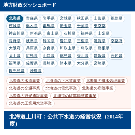
地方財政ダッシュボード
北海道
青森県
岩手県
宮城県
秋田県
山形県
福島県
茨城県
栃木県
群馬県
埼玉県
千葉県
東京都
神奈川県
新潟県
富山県
石川県
福井県
山梨県
長野県
岐阜県
静岡県
愛知県
三重県
滋賀県
京都府
大阪府
兵庫県
奈良県
和歌山県
鳥取県
島根県
岡山県
広島県
山口県
徳島県
香川県
愛媛県
高知県
福岡県
佐賀県
長崎県
熊本県
大分県
宮崎県
鹿児島県
沖縄県
北海道の水道事業
北海道の下水道事業
北海道の排水処理事業
北海道の交通事業
北海道の電気事業
北海道の病院事業
北海道の観光施設事業
北海道の駐車場整備事業
北海道の工業用水道事業
北海道上川町：公共下水道の経営状況（2014年
度）