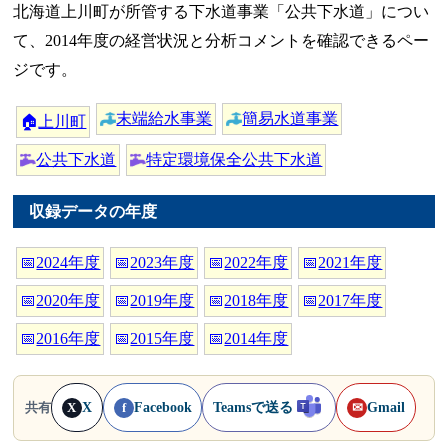
北海道上川町が所管する下水道事業「公共下水道」につい
て、2014年度の経営状況と分析コメントを確認できるペー
ジです。
末端給水事業
簡易水道事業
🏠
上川町
公共下水道
特定環境保全公共下水道
収録データの年度
📅
2024年度
📅
2023年度
📅
2022年度
📅
2021年度
📅
2020年度
📅
2019年度
📅
2018年度
📅
2017年度
📅
2016年度
📅
2015年度
📅
2014年度
X
Facebook
Teamsで送る
Gmail
共有
X
f
✉