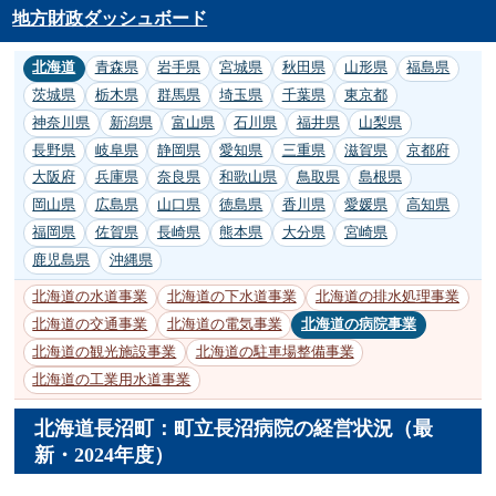
地方財政ダッシュボード
北海道
青森県
岩手県
宮城県
秋田県
山形県
福島県
茨城県
栃木県
群馬県
埼玉県
千葉県
東京都
神奈川県
新潟県
富山県
石川県
福井県
山梨県
長野県
岐阜県
静岡県
愛知県
三重県
滋賀県
京都府
大阪府
兵庫県
奈良県
和歌山県
鳥取県
島根県
岡山県
広島県
山口県
徳島県
香川県
愛媛県
高知県
福岡県
佐賀県
長崎県
熊本県
大分県
宮崎県
鹿児島県
沖縄県
北海道の水道事業
北海道の下水道事業
北海道の排水処理事業
北海道の交通事業
北海道の電気事業
北海道の病院事業
北海道の観光施設事業
北海道の駐車場整備事業
北海道の工業用水道事業
北海道長沼町：町立長沼病院の経営状況（最
新・2024年度）