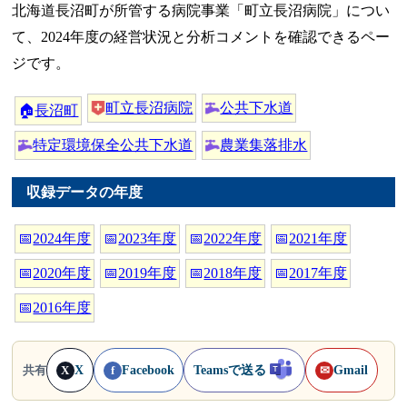
北海道長沼町が所管する病院事業「町立長沼病院」につい
て、2024年度の経営状況と分析コメントを確認できるペー
ジです。
町立長沼病院
公共下水道
🏠
長沼町
特定環境保全公共下水道
農業集落排水
収録データの年度
📅
2024年度
📅
2023年度
📅
2022年度
📅
2021年度
📅
2020年度
📅
2019年度
📅
2018年度
📅
2017年度
📅
2016年度
X
Facebook
Teamsで送る
Gmail
共有
X
f
✉