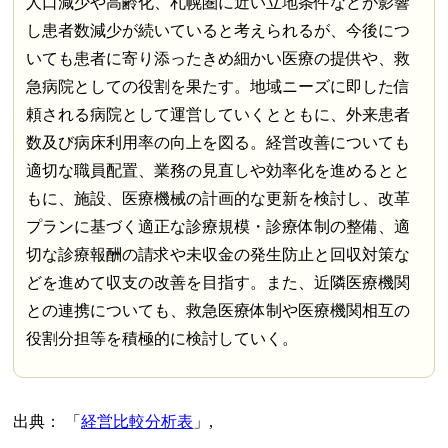
人口減少や高齢化、札幌圏に近い立地条件などが影響
し患者数減少が続いていると考えられるが、今後につ
いても患者に寄り添ったきめ細かい医療の提供や、救
急病院としての役割を果たす。地域ニーズに即した信
頼される病院として運営していくとともに、外来患者
数及び病床利用率の向上を図る。経営改善についても
適切な職員配置、業務の見直しや効率化を進めるとと
もに、施設、医療機械の計画的な更新を検討し、改革
プランに基づく適正な診療規模・診療体制の整備、適
切な診療報酬の請求や未収金の発生防止と回収対策な
どを進めて収支の改善を目指す。また、近隣医療機関
との連携についても、救急医療体制や医療機関相互の
役割分担等を積極的に検討していく。
出典：
経営比較分析表
,