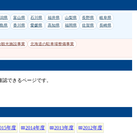
潟県
富山県
石川県
福井県
山梨県
長野県
岐阜県
島県
香川県
愛媛県
高知県
福岡県
佐賀県
長崎県
の観光施設事業
北海道の駐車場整備事業
確認できるページです。
015年度
📅
2014年度
📅
2013年度
📅
2012年度