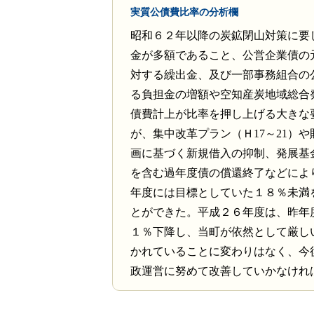
実質公債費比率の分析欄
昭和６２年以降の炭鉱閉山対策に要
金が多額であること、公営企業債の
対する繰出金、及び一部事務組合の
る負担金の増額や空知産炭地域総合
債費計上が比率を押し上げる大きな
が、集中改革プラン（Ｈ17～21）
画に基づく新規借入の抑制、発展基
を含む過年度債の償還終了などによ
年度には目標としていた１８％未満
とができた。平成２６年度は、昨年
１％下降し、当町が依然として厳し
かれていることに変わりはなく、今
政運営に努めて改善していかなけれ