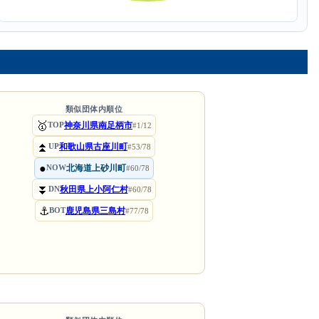
類似団体内順位
🥇
神奈川県南足柄市
TOP
#1/12
⏫
和歌山県古座川町
UP
#53/78
●
北海道上砂川町
NOW
#60/78
⏬
秋田県上小阿仁村
DN
#60/78
⚓
鹿児島県三島村
BOT
#77/78