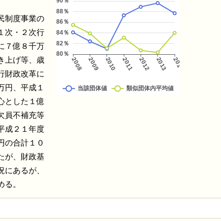
民制度事業の
１次・２次行
に７億８千万
き上げ等、歳
行財政改革に
万円、平成１
心とした１億
欠員不補充等
平成２１年度
円の合計１０
たが、財政基
況にあるが、
める。