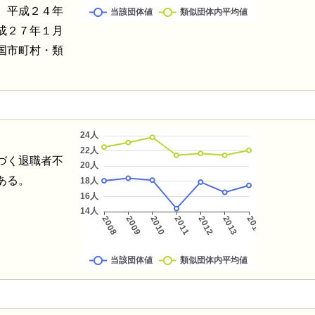
、平成２４年
成２７年１月
国市町村・類
づく退職者不
ある。