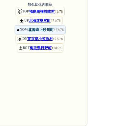
類似団体内順位
🥇
福島県檜枝岐村
TOP
#1/78
⏫
北海道奥尻町
UP
#71/78
●
北海道上砂川町
NOW
#72/78
⏬
東京都小笠原村
DN
#72/78
⚓
鳥取県日野町
BOT
#78/78