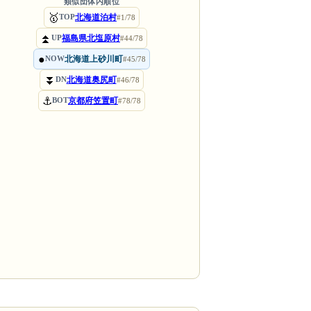
類似団体内順位
🥇
北海道泊村
TOP
#1/78
⏫
福島県北塩原村
UP
#44/78
●
北海道上砂川町
NOW
#45/78
⏬
北海道奥尻町
DN
#46/78
⚓
京都府笠置町
BOT
#78/78