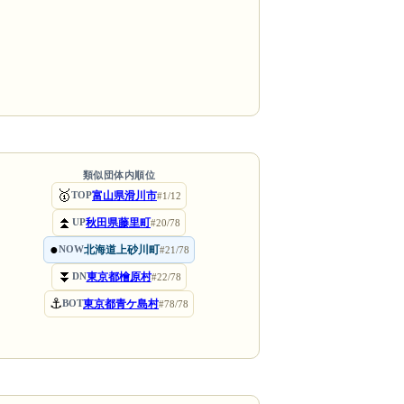
類似団体内順位
🥇
富山県滑川市
TOP
#1/12
⏫
秋田県藤里町
UP
#20/78
●
北海道上砂川町
NOW
#21/78
⏬
東京都檜原村
DN
#22/78
⚓
東京都青ケ島村
BOT
#78/78