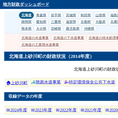
地方財政ダッシュボード
北海道
青森県
岩手県
宮城県
秋田県
山形県
福島
静岡県
愛知県
三重県
滋賀県
京都府
大阪府
兵庫
熊本県
大分県
宮崎県
鹿児島県
沖縄県
北海道の水道事業
北海道の下水道事業
北海道の排水処理
北海道の工業用水道事業
北海道上砂川町の財政状況（2014年度）
北海道上砂川町の財政
簡易水道事業
特定環境保全公共下水道
🏠
上砂川町
収録データの年度
📅
2024年度
📅
2023年度
📅
2022年度
📅
2021年度
📅
202