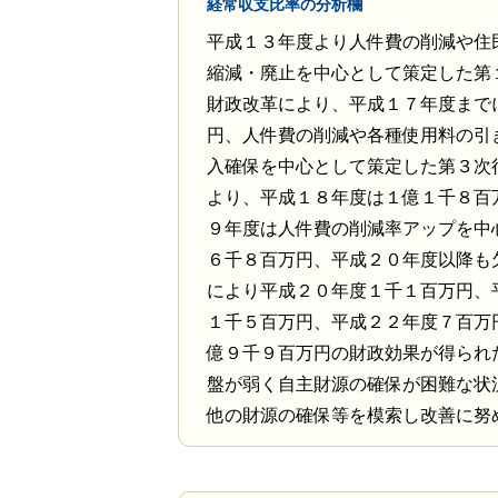
経常収支比率の分析欄
平成１３年度より人件費の削減や住
縮減・廃止を中心として策定した第
財政改革により、平成１７年度まで
円、人件費の削減や各種使用料の引
入確保を中心として策定した第３次
より、平成１８年度は１億１千８百
９年度は人件費の削減率アップを中
６千８百万円、平成２０年度以降も
により平成２０年度１千１百万円、
１千５百万円、平成２２年度７百万
億９千９百万円の財政効果が得られ
盤が弱く自主財源の確保が困難な状
他の財源の確保等を模索し改善に努