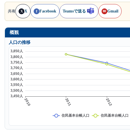
X
Facebook
Teamsで送る
Gmail
共有
X
f
✉
概観
人口の推移