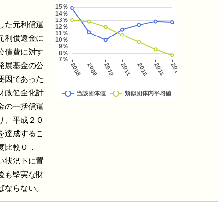
した元利償還
元利償還金に
公債費に対す
発展基金の公
要因であった
や財政健全化計
金の一括償還
り、平成２０
を達成するこ
度比較０．
い状況下に置
後も堅実な財
ばならない。