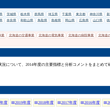
県
茨城県
栃木県
群馬県
埼玉県
千葉県
東京都
神奈川県
新
県
奈良県
和歌山県
鳥取県
島根県
岡山県
広島県
山口県
徳
事業
北海道の交通事業
北海道の電気事業
北海道の病院事業
北海道
状況について、2014年度の主要指標と分析コメントをまとめて
0年度
📅
2019年度
📅
2018年度
📅
2017年度
📅
2016年度
📅
2