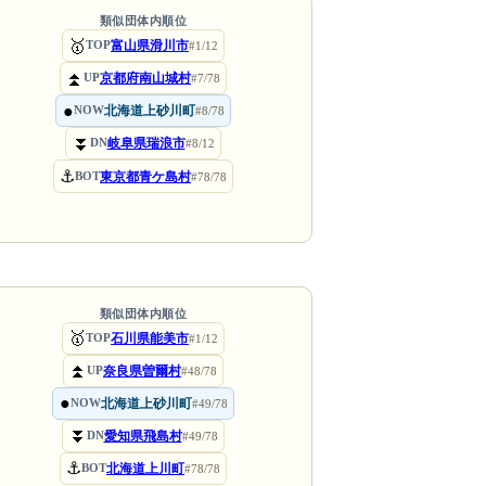
類似団体内順位
🥇
富山県滑川市
TOP
#1/12
⏫
京都府南山城村
UP
#7/78
●
北海道上砂川町
NOW
#8/78
⏬
岐阜県瑞浪市
DN
#8/12
⚓
東京都青ケ島村
BOT
#78/78
類似団体内順位
🥇
石川県能美市
TOP
#1/12
⏫
奈良県曽爾村
UP
#48/78
●
北海道上砂川町
NOW
#49/78
⏬
愛知県飛島村
DN
#49/78
⚓
北海道上川町
BOT
#78/78