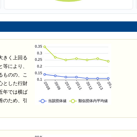
大きく上回る
と等により、
るものの、こ
心とした行財
近年では横ば
善のため、引