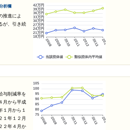
分析欄
の推進によ
るが、引き続
給与削減率を
４月から平成
年１月から１
２１年１２月
２２年４月か