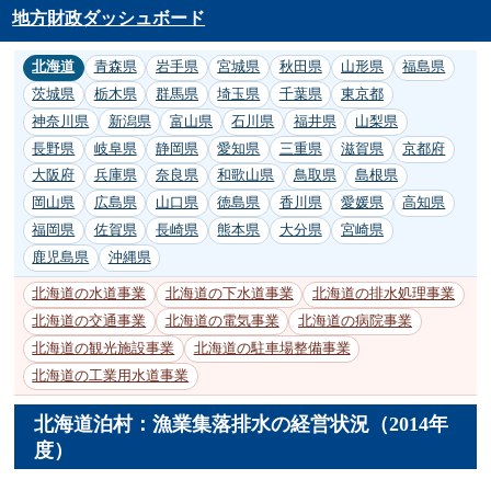
地方財政ダッシュボード
北海道
青森県
岩手県
宮城県
秋田県
山形県
福島県
茨城県
栃木県
群馬県
埼玉県
千葉県
東京都
神奈川県
新潟県
富山県
石川県
福井県
山梨県
長野県
岐阜県
静岡県
愛知県
三重県
滋賀県
京都府
大阪府
兵庫県
奈良県
和歌山県
鳥取県
島根県
岡山県
広島県
山口県
徳島県
香川県
愛媛県
高知県
福岡県
佐賀県
長崎県
熊本県
大分県
宮崎県
鹿児島県
沖縄県
北海道の水道事業
北海道の下水道事業
北海道の排水処理事業
北海道の交通事業
北海道の電気事業
北海道の病院事業
北海道の観光施設事業
北海道の駐車場整備事業
北海道の工業用水道事業
北海道泊村：漁業集落排水の経営状況（2014年
度）