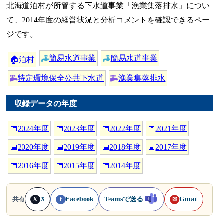
北海道泊村が所管する下水道事業「漁業集落排水」につい
て、2014年度の経営状況と分析コメントを確認できるペー
ジです。
簡易水道事業
簡易水道事業
🏠
泊村
特定環境保全公共下水道
漁業集落排水
収録データの年度
📅
2024年度
📅
2023年度
📅
2022年度
📅
2021年度
📅
2020年度
📅
2019年度
📅
2018年度
📅
2017年度
📅
2016年度
📅
2015年度
📅
2014年度
X
Facebook
Teamsで送る
Gmail
共有
X
f
✉