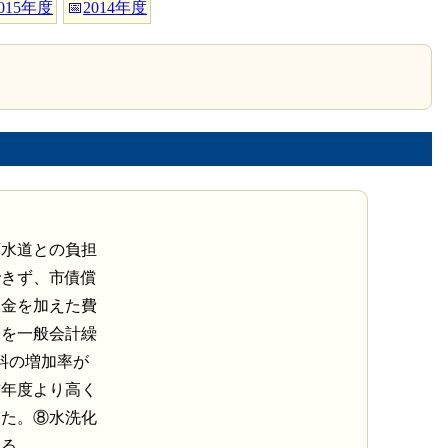
015年度
📅
2014年度
下水道との負担
できず、市債償
還金を加えた費
高を一般会計繰
料の増加率が
前年度より高く
った。⑧水洗化
いる。