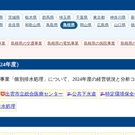
県
茨城県
栃木県
群馬県
埼玉県
千葉県
東京都
神奈川県
新
県
奈良県
和歌山県
鳥取県
島根県
岡山県
広島県
山口県
徳
事業
島根県の交通事業
島根県の電気事業
島根県の病院事業
島根県
24年度）
事業「個別排水処理」について、2024年度の経営状況と分析
出雲市立総合医療センター
公共下水道
特定環境保全
排水処理