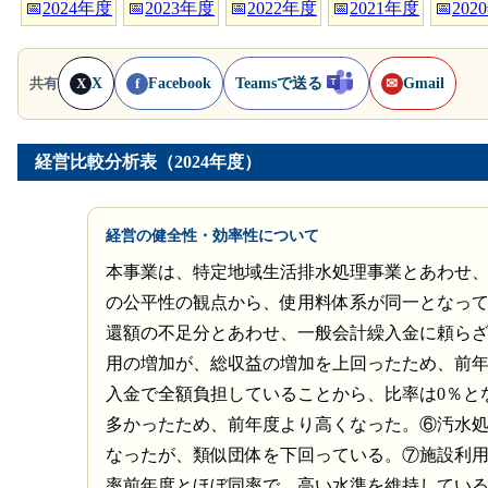
📅
2024年度
📅
2023年度
📅
2022年度
📅
2021年度
📅
202
X
Facebook
Teamsで送る
Gmail
共有
X
f
✉
経営比較分析表（2024年度）
経営の健全性・効率性について
本事業は、特定地域生活排水処理事業とあわせ
の公平性の観点から、使用料体系が同一となっ
還額の不足分とあわせ、一般会計繰入金に頼ら
用の増加が、総収益の増加を上回ったため、前
入金で全額負担していることから、比率は0％と
多かったため、前年度より高くなった。⑥汚水
なったが、類似団体を下回っている。⑦施設利
率前年度とほぼ同率で、高い水準を維持してい