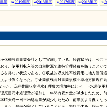
0年度
📅
2019年度
📅
2018年度
📅
2017年度
📅
2016年度
📅
2
、浄化槽設置事業会計として実施している。経営状況は、公共
ており、使用料収入等の自主財源で維持管理経費を賄うことが
ざるを得ない状況である。①収益的収支比率総費用に地方債償
年度より低くなった。④企業債残高対事業規模比率地方債現在
なった。⑤経費回収率汚水処理費の増加率に比べ、下水道使用
処理原価汚水処理費が増加し、年間有収水量が減少したため、
用率晴天時一日平均処理量が減少したため、前年度より低くな
る。また、整備が完了していることから、類似団体を上回って