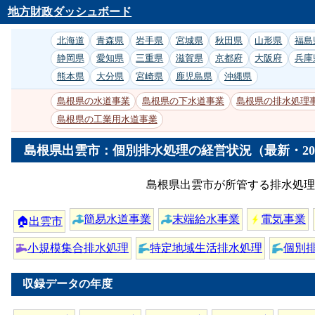
地方財政ダッシュボード
北海道
青森県
岩手県
宮城県
秋田県
山形県
福島
静岡県
愛知県
三重県
滋賀県
京都府
大阪府
兵庫
熊本県
大分県
宮崎県
鹿児島県
沖縄県
島根県の水道事業
島根県の下水道事業
島根県の排水処理
島根県の工業用水道事業
島根県出雲市：個別排水処理の経営状況（最新・20
島根県出雲市が所管する排水処理
簡易水道事業
末端給水事業
電気事業
🏠
出雲市
小規模集合排水処理
特定地域生活排水処理
個別
収録データの年度