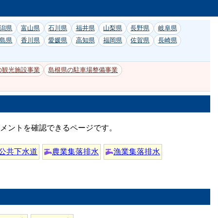
潟県
富山県
石川県
福井県
山梨県
長野県
岐阜県
島県
香川県
愛媛県
高知県
福岡県
佐賀県
長崎県
の観光施設事業
島根県の駐車場整備事業
コメントを確認できるページです。
公共下水道
農業集落排水
漁業集落排水