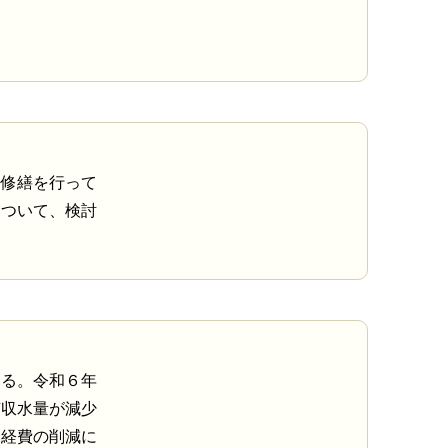
た修繕を行って
について、検討
ある。令和６年
有収水量が減少
き経費の削減に