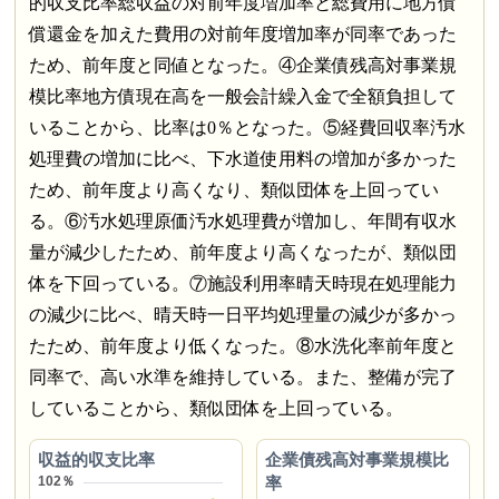
的収支比率総収益の対前年度増加率と総費用に地方債
償還金を加えた費用の対前年度増加率が同率であった
ため、前年度と同値となった。④企業債残高対事業規
模比率地方債現在高を一般会計繰入金で全額負担して
いることから、比率は0％となった。⑤経費回収率汚水
処理費の増加に比べ、下水道使用料の増加が多かった
ため、前年度より高くなり、類似団体を上回ってい
る。⑥汚水処理原価汚水処理費が増加し、年間有収水
量が減少したため、前年度より高くなったが、類似団
体を下回っている。⑦施設利用率晴天時現在処理能力
の減少に比べ、晴天時一日平均処理量の減少が多かっ
たため、前年度より低くなった。⑧水洗化率前年度と
同率で、高い水準を維持している。また、整備が完了
していることから、類似団体を上回っている。
収益的収支比率
企業債残高対事業規模比
率