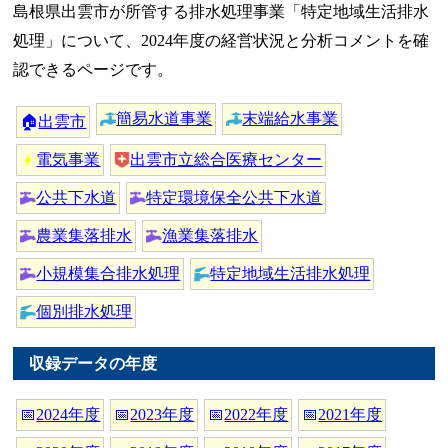
島根県出雲市が所管する排水処理事業「特定地域生活排水
処理」について、2024年度の経営状況と分析コメントを確
認できるページです。
簡易水道事業
末端給水事業
🏠
出雲市
電気事業
出雲市立総合医療センター
公共下水道
特定環境保全公共下水道
農業集落排水
漁業集落排水
小規模集合排水処理
特定地域生活排水処理
個別排水処理
収録データの年度
📅
2024年度
📅
2023年度
📅
2022年度
📅
2021年度