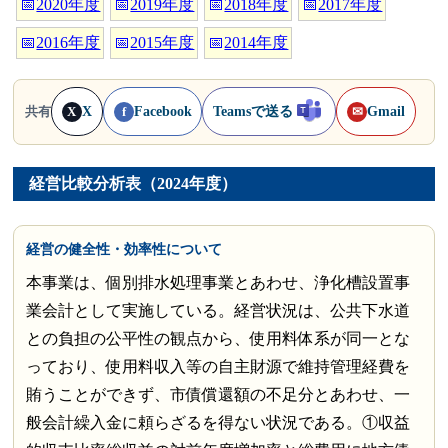
📅
2020年度
📅
2019年度
📅
2018年度
📅
2017年度
📅
2016年度
📅
2015年度
📅
2014年度
X
Facebook
Teamsで送る
Gmail
共有
X
f
✉
経営比較分析表（2024年度）
経営の健全性・効率性について
本事業は、個別排水処理事業とあわせ、浄化槽設置事
業会計として実施している。経営状況は、公共下水道
との負担の公平性の観点から、使用料体系が同一とな
っており、使用料収入等の自主財源で維持管理経費を
賄うことができず、市債償還額の不足分とあわせ、一
般会計繰入金に頼らざるを得ない状況である。①収益