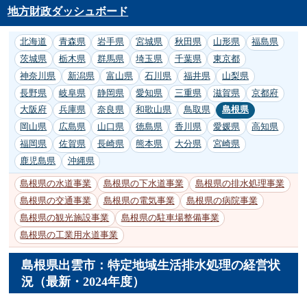
地方財政ダッシュボード
北海道
青森県
岩手県
宮城県
秋田県
山形県
福島県
茨城県
栃木県
群馬県
埼玉県
千葉県
東京都
神奈川県
新潟県
富山県
石川県
福井県
山梨県
長野県
岐阜県
静岡県
愛知県
三重県
滋賀県
京都府
大阪府
兵庫県
奈良県
和歌山県
鳥取県
島根県
岡山県
広島県
山口県
徳島県
香川県
愛媛県
高知県
福岡県
佐賀県
長崎県
熊本県
大分県
宮崎県
鹿児島県
沖縄県
島根県の水道事業
島根県の下水道事業
島根県の排水処理事業
島根県の交通事業
島根県の電気事業
島根県の病院事業
島根県の観光施設事業
島根県の駐車場整備事業
島根県の工業用水道事業
島根県出雲市：特定地域生活排水処理の経営状
況（最新・2024年度）