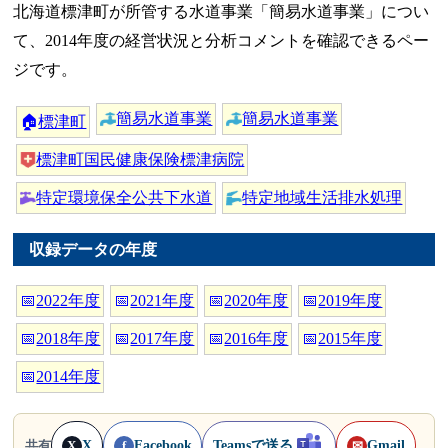
北海道標津町が所管する水道事業「簡易水道事業」につい
て、2014年度の経営状況と分析コメントを確認できるペー
ジです。
簡易水道事業
簡易水道事業
🏠
標津町
標津町国民健康保険標津病院
特定環境保全公共下水道
特定地域生活排水処理
収録データの年度
📅
2022年度
📅
2021年度
📅
2020年度
📅
2019年度
📅
2018年度
📅
2017年度
📅
2016年度
📅
2015年度
📅
2014年度
X
Facebook
Teamsで送る
Gmail
共有
X
f
✉