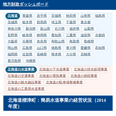
地方財政ダッシュボード
北海道
青森県
岩手県
宮城県
秋田県
山形県
福島県
茨城県
栃木県
群馬県
埼玉県
千葉県
東京都
神奈川県
新潟県
富山県
石川県
福井県
山梨県
長野県
岐阜県
静岡県
愛知県
三重県
滋賀県
京都府
大阪府
兵庫県
奈良県
和歌山県
鳥取県
島根県
岡山県
広島県
山口県
徳島県
香川県
愛媛県
高知県
福岡県
佐賀県
長崎県
熊本県
大分県
宮崎県
鹿児島県
沖縄県
北海道の水道事業
北海道の下水道事業
北海道の排水処理事業
北海道の交通事業
北海道の電気事業
北海道の病院事業
北海道の観光施設事業
北海道の駐車場整備事業
北海道の工業用水道事業
北海道標津町：簡易水道事業の経営状況（2014
年度）