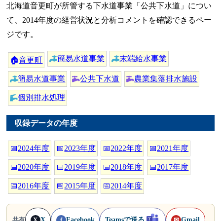
北海道音更町が所管する下水道事業「公共下水道」につい
て、2014年度の経営状況と分析コメントを確認できるペー
ジです。
簡易水道事業
末端給水事業
🏠
音更町
簡易水道事業
公共下水道
農業集落排水施設
個別排水処理
収録データの年度
📅
2024年度
📅
2023年度
📅
2022年度
📅
2021年度
📅
2020年度
📅
2019年度
📅
2018年度
📅
2017年度
📅
2016年度
📅
2015年度
📅
2014年度
X
Facebook
Teamsで送る
Gmail
共有
X
f
✉