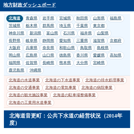
地方財政ダッシュボード
北海道
青森県
岩手県
宮城県
秋田県
山形県
福島県
茨城県
栃木県
群馬県
埼玉県
千葉県
東京都
神奈川県
新潟県
富山県
石川県
福井県
山梨県
長野県
岐阜県
静岡県
愛知県
三重県
滋賀県
京都府
大阪府
兵庫県
奈良県
和歌山県
鳥取県
島根県
岡山県
広島県
山口県
徳島県
香川県
愛媛県
高知県
福岡県
佐賀県
長崎県
熊本県
大分県
宮崎県
鹿児島県
沖縄県
北海道の水道事業
北海道の下水道事業
北海道の排水処理事業
北海道の交通事業
北海道の電気事業
北海道の病院事業
北海道の観光施設事業
北海道の駐車場整備事業
北海道の工業用水道事業
北海道音更町：公共下水道の経営状況（2014年
度）