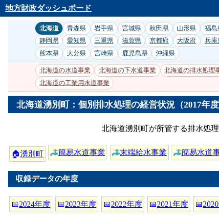
地方財政ダッシュボード
北海道
青森県
岩手県
宮城県
秋田県
山形県
福島
静岡県
愛知県
三重県
滋賀県
京都府
大阪府
兵庫
熊本県
大分県
宮崎県
鹿児島県
沖縄県
北海道の水道事業
北海道の下水道事業
北海道の排水処理
北海道の工業用水道事業
北海道湧別町：個別排水処理の経営状況（2017年
北海道湧別町が所管する排水処理
簡易水道事業
末端給水事業
簡易水道
🏠
湧別町
収録データの年度
📅
2024年度
📅
2023年度
📅
2022年度
📅
2021年度
📅
202