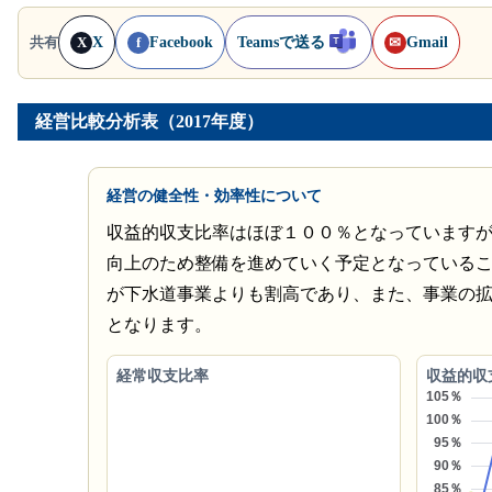
X
Facebook
Teamsで送る
Gmail
共有
X
f
✉
経営比較分析表（2017年度）
経営の健全性・効率性について
収益的収支比率はほぼ１００％となっています
向上のため整備を進めていく予定となっている
が下水道事業よりも割高であり、また、事業の
となります。
経常収支比率
収益的収