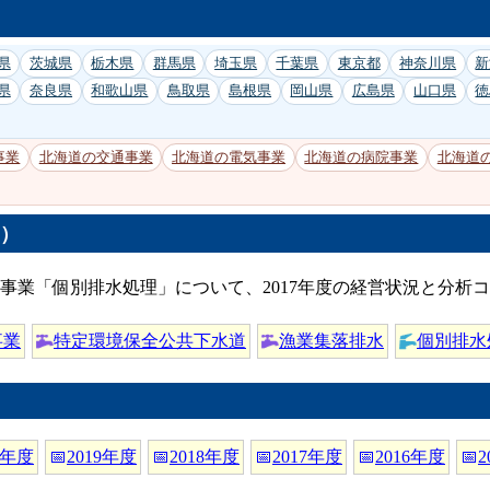
県
茨城県
栃木県
群馬県
埼玉県
千葉県
東京都
神奈川県
新
県
奈良県
和歌山県
鳥取県
島根県
岡山県
広島県
山口県
徳
事業
北海道の交通事業
北海道の電気事業
北海道の病院事業
北海道
度）
事業「個別排水処理」について、2017年度の経営状況と分析
事業
特定環境保全公共下水道
漁業集落排水
個別排水
0年度
📅
2019年度
📅
2018年度
📅
2017年度
📅
2016年度
📅
2