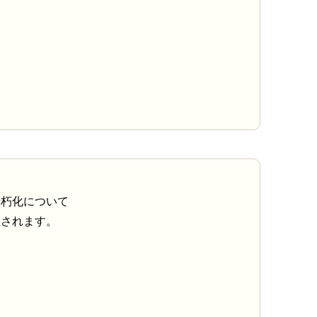
老朽化について
想されます。