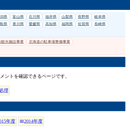
潟県
富山県
石川県
福井県
山梨県
長野県
岐阜県
島県
香川県
愛媛県
高知県
福岡県
佐賀県
長崎県
の観光施設事業
北海道の駐車場整備事業
コメントを確認できるページです。
処理
015年度
📅
2014年度