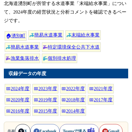
北海道湧別町が所管する水道事業「末端給水事業」につい
て、2024年度の経営状況と分析コメントを確認できるペー
ジです。
簡易水道事業
末端給水事業
🏠
湧別町
簡易水道事業
特定環境保全公共下水道
漁業集落排水
個別排水処理
収録データの年度
📅
2024年度
📅
2023年度
📅
2022年度
📅
2021年度
📅
2020年度
📅
2019年度
📅
2018年度
📅
2017年度
📅
2016年度
📅
2015年度
📅
2014年度
X
Facebook
Teamsで送る
Gmail
共有
X
f
✉