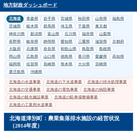
地方財政ダッシュボード
北海道
青森県
岩手県
宮城県
秋田県
山形県
福島県
茨城県
栃木県
群馬県
埼玉県
千葉県
東京都
神奈川県
新潟県
富山県
石川県
福井県
山梨県
長野県
岐阜県
静岡県
愛知県
三重県
滋賀県
京都府
大阪府
兵庫県
奈良県
和歌山県
鳥取県
島根県
岡山県
広島県
山口県
徳島県
香川県
愛媛県
高知県
福岡県
佐賀県
長崎県
熊本県
大分県
宮崎県
鹿児島県
沖縄県
北海道の水道事業
北海道の下水道事業
北海道の排水処理事業
北海道の交通事業
北海道の電気事業
北海道の病院事業
北海道の観光施設事業
北海道の駐車場整備事業
北海道の工業用水道事業
北海道津別町：農業集落排水施設の経営状況
（2014年度）