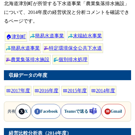
北海道津別町が所管する下水道事業「農業集落排水施設」
について、2014年度の経営状況と分析コメントを確認でき
るページです。
簡易水道事業
末端給水事業
🏠
津別町
簡易水道事業
特定環境保全公共下水道
農業集落排水施設
個別排水処理
収録データの年度
📅
2017年度
📅
2016年度
📅
2015年度
📅
2014年度
X
Facebook
Teamsで送る
Gmail
共有
X
f
✉
経営比較分析表（2014年度）