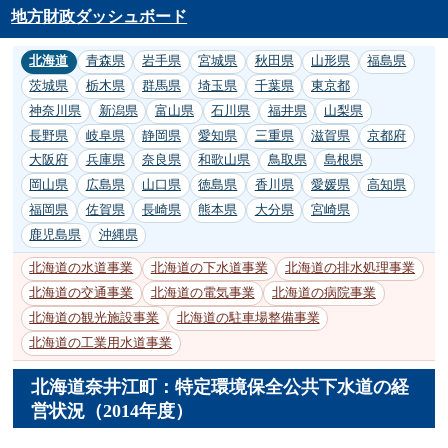
地方財政ダッシュボード
北海道
青森県
岩手県
宮城県
秋田県
山形県
福島県
茨城県
栃木県
群馬県
埼玉県
千葉県
東京都
神奈川県
新潟県
富山県
石川県
福井県
山梨県
長野県
岐阜県
静岡県
愛知県
三重県
滋賀県
京都府
大阪府
兵庫県
奈良県
和歌山県
鳥取県
島根県
岡山県
広島県
山口県
徳島県
香川県
愛媛県
高知県
福岡県
佐賀県
長崎県
熊本県
大分県
宮崎県
鹿児島県
沖縄県
北海道の水道事業
北海道の下水道事業
北海道の排水処理事業
北海道の交通事業
北海道の電気事業
北海道の病院事業
北海道の観光施設事業
北海道の駐車場整備事業
北海道の工業用水道事業
北海道奈井江町：特定環境保全公共下水道の経
営状況（2014年度）