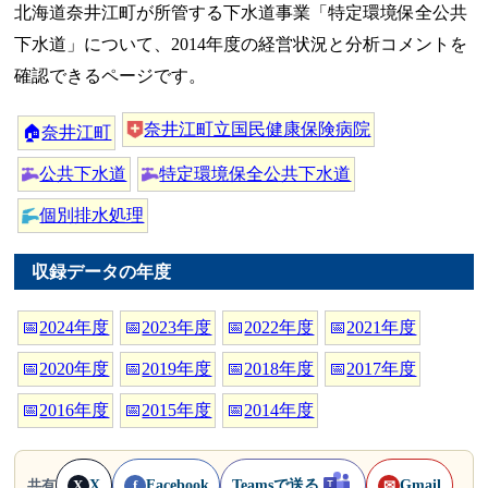
北海道奈井江町が所管する下水道事業「特定環境保全公共
下水道」について、2014年度の経営状況と分析コメントを
確認できるページです。
奈井江町立国民健康保険病院
🏠
奈井江町
公共下水道
特定環境保全公共下水道
個別排水処理
収録データの年度
📅
2024年度
📅
2023年度
📅
2022年度
📅
2021年度
📅
2020年度
📅
2019年度
📅
2018年度
📅
2017年度
📅
2016年度
📅
2015年度
📅
2014年度
X
Facebook
Teamsで送る
Gmail
共有
X
f
✉