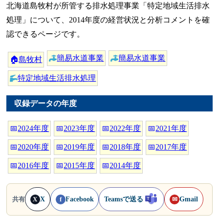
北海道島牧村が所管する排水処理事業「特定地域生活排水
処理」について、2014年度の経営状況と分析コメントを確
認できるページです。
簡易水道事業
簡易水道事業
🏠
島牧村
特定地域生活排水処理
収録データの年度
📅
2024年度
📅
2023年度
📅
2022年度
📅
2021年度
📅
2020年度
📅
2019年度
📅
2018年度
📅
2017年度
📅
2016年度
📅
2015年度
📅
2014年度
X
Facebook
Teamsで送る
Gmail
共有
X
f
✉