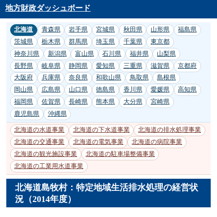
地方財政ダッシュボード
北海道
青森県
岩手県
宮城県
秋田県
山形県
福島県
茨城県
栃木県
群馬県
埼玉県
千葉県
東京都
神奈川県
新潟県
富山県
石川県
福井県
山梨県
長野県
岐阜県
静岡県
愛知県
三重県
滋賀県
京都府
大阪府
兵庫県
奈良県
和歌山県
鳥取県
島根県
岡山県
広島県
山口県
徳島県
香川県
愛媛県
高知県
福岡県
佐賀県
長崎県
熊本県
大分県
宮崎県
鹿児島県
沖縄県
北海道の水道事業
北海道の下水道事業
北海道の排水処理事業
北海道の交通事業
北海道の電気事業
北海道の病院事業
北海道の観光施設事業
北海道の駐車場整備事業
北海道の工業用水道事業
北海道島牧村：特定地域生活排水処理の経営状
況（2014年度）