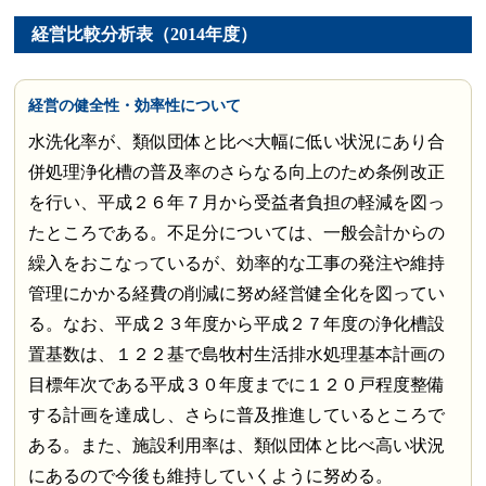
経営比較分析表（2014年度）
経営の健全性・効率性について
水洗化率が、類似団体と比べ大幅に低い状況にあり合
併処理浄化槽の普及率のさらなる向上のため条例改正
を行い、平成２６年７月から受益者負担の軽減を図っ
たところである。不足分については、一般会計からの
繰入をおこなっているが、効率的な工事の発注や維持
管理にかかる経費の削減に努め経営健全化を図ってい
る。なお、平成２３年度から平成２７年度の浄化槽設
置基数は、１２２基で島牧村生活排水処理基本計画の
目標年次である平成３０年度までに１２０戸程度整備
する計画を達成し、さらに普及推進しているところで
ある。また、施設利用率は、類似団体と比べ高い状況
にあるので今後も維持していくように努める。