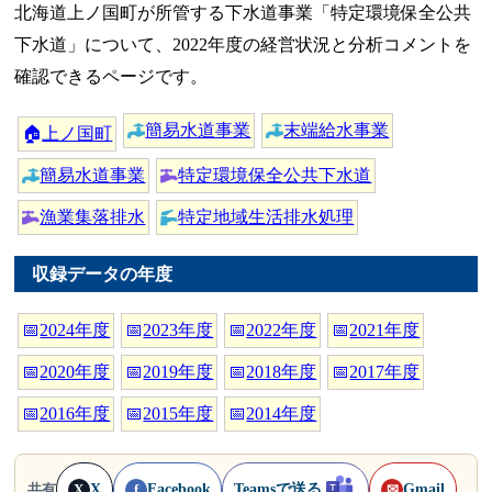
北海道上ノ国町が所管する下水道事業「特定環境保全公共
下水道」について、2022年度の経営状況と分析コメントを
確認できるページです。
簡易水道事業
末端給水事業
🏠
上ノ国町
簡易水道事業
特定環境保全公共下水道
漁業集落排水
特定地域生活排水処理
収録データの年度
📅
2024年度
📅
2023年度
📅
2022年度
📅
2021年度
📅
2020年度
📅
2019年度
📅
2018年度
📅
2017年度
📅
2016年度
📅
2015年度
📅
2014年度
X
Facebook
Teamsで送る
Gmail
共有
X
f
✉