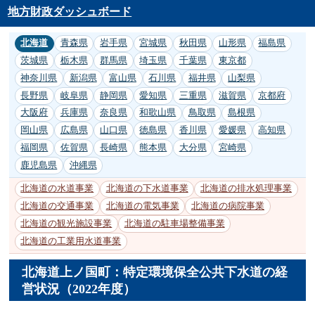
地方財政ダッシュボード
北海道
青森県
岩手県
宮城県
秋田県
山形県
福島県
茨城県
栃木県
群馬県
埼玉県
千葉県
東京都
神奈川県
新潟県
富山県
石川県
福井県
山梨県
長野県
岐阜県
静岡県
愛知県
三重県
滋賀県
京都府
大阪府
兵庫県
奈良県
和歌山県
鳥取県
島根県
岡山県
広島県
山口県
徳島県
香川県
愛媛県
高知県
福岡県
佐賀県
長崎県
熊本県
大分県
宮崎県
鹿児島県
沖縄県
北海道の水道事業
北海道の下水道事業
北海道の排水処理事業
北海道の交通事業
北海道の電気事業
北海道の病院事業
北海道の観光施設事業
北海道の駐車場整備事業
北海道の工業用水道事業
北海道上ノ国町：特定環境保全公共下水道の経
営状況（2022年度）