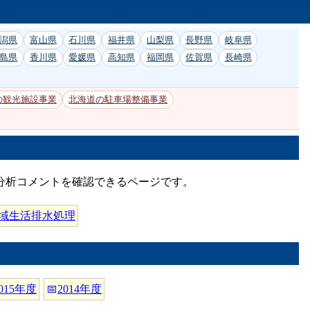
潟県
富山県
石川県
福井県
山梨県
長野県
岐阜県
島県
香川県
愛媛県
高知県
福岡県
佐賀県
長崎県
の観光施設事業
北海道の駐車場整備事業
と分析コメントを確認できるページです。
域生活排水処理
015年度
📅
2014年度