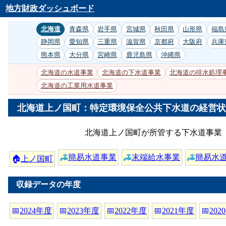
地方財政ダッシュボード
北海道
青森県
岩手県
宮城県
秋田県
山形県
福島
静岡県
愛知県
三重県
滋賀県
京都府
大阪府
兵庫
熊本県
大分県
宮崎県
鹿児島県
沖縄県
北海道の水道事業
北海道の下水道事業
北海道の排水処理
北海道の工業用水道事業
北海道上ノ国町：特定環境保全公共下水道の経営状況
北海道上ノ国町が所管する下水道事業「
簡易水道事業
末端給水事業
簡易水
🏠
上ノ国町
収録データの年度
📅
2024年度
📅
2023年度
📅
2022年度
📅
2021年度
📅
202