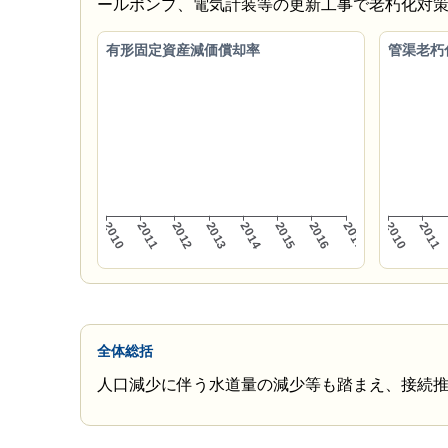
ールポンプ、電気計装等の更新工事で老朽化対
有形固定資産減価償却率
管渠老朽
全体総括
人口減少に伴う水道量の減少等も踏まえ、接続