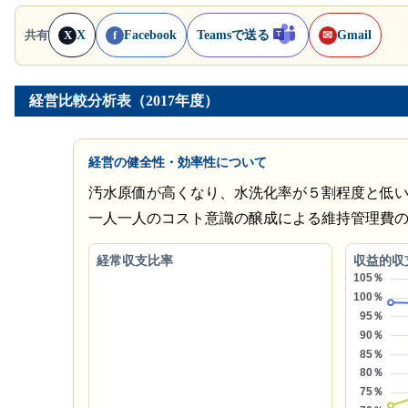
X
Facebook
Teamsで送る
Gmail
共有
X
f
✉
経営比較分析表（2017年度）
経営の健全性・効率性について
汚水原価が高くなり、水洗化率が５割程度と低
一人一人のコスト意識の醸成による維持管理費
経常収支比率
収益的収