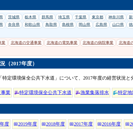
県
茨城県
栃木県
群馬県
埼玉県
千葉県
東京都
神奈川県
新
県
奈良県
和歌山県
鳥取県
島根県
岡山県
広島県
山口県
徳
事業
北海道の交通事業
北海道の電気事業
北海道の病院事業
北海道
（2017年度）
特定環境保全公共下水道」について、2017年度の経営状況
道事業
特定環境保全公共下水道
漁業集落排水
特定地
0年度
📅
2019年度
📅
2018年度
📅
2017年度
📅
2016年度
📅
2