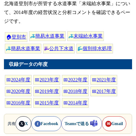
北海道登別市が所管する水道事業「末端給水事業」につい
て、2014年度の経営状況と分析コメントを確認できるペー
ジです。
簡易水道事業
末端給水事業
🏠
登別市
簡易水道事業
公共下水道
個別排水処理
収録データの年度
📅
2024年度
📅
2023年度
📅
2022年度
📅
2021年度
📅
2020年度
📅
2019年度
📅
2018年度
📅
2017年度
📅
2016年度
📅
2015年度
📅
2014年度
X
Facebook
Teamsで送る
Gmail
共有
X
f
✉