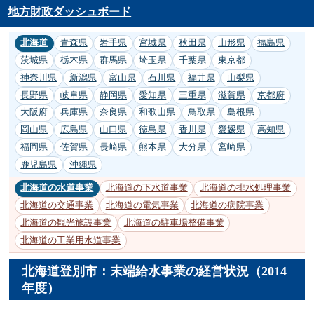
地方財政ダッシュボード
北海道
青森県
岩手県
宮城県
秋田県
山形県
福島県
茨城県
栃木県
群馬県
埼玉県
千葉県
東京都
神奈川県
新潟県
富山県
石川県
福井県
山梨県
長野県
岐阜県
静岡県
愛知県
三重県
滋賀県
京都府
大阪府
兵庫県
奈良県
和歌山県
鳥取県
島根県
岡山県
広島県
山口県
徳島県
香川県
愛媛県
高知県
福岡県
佐賀県
長崎県
熊本県
大分県
宮崎県
鹿児島県
沖縄県
北海道の水道事業
北海道の下水道事業
北海道の排水処理事業
北海道の交通事業
北海道の電気事業
北海道の病院事業
北海道の観光施設事業
北海道の駐車場整備事業
北海道の工業用水道事業
北海道登別市：末端給水事業の経営状況（2014
年度）