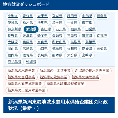
地方財政ダッシュボード
北海道
青森県
岩手県
宮城県
秋田県
山形県
福島県
茨城県
栃木県
群馬県
埼玉県
千葉県
東京都
神奈川県
新潟県
富山県
石川県
福井県
山梨県
長野県
岐阜県
静岡県
愛知県
三重県
滋賀県
京都府
大阪府
兵庫県
奈良県
和歌山県
鳥取県
島根県
岡山県
広島県
山口県
徳島県
香川県
愛媛県
高知県
福岡県
佐賀県
長崎県
熊本県
大分県
宮崎県
鹿児島県
沖縄県
新潟県の水道事業
新潟県の下水道事業
新潟県の排水処理事業
新潟県の交通事業
新潟県の電気事業
新潟県の病院事業
新潟県の観光施設事業
新潟県の駐車場整備事業
新潟県の工業用水道事業
新潟県新潟東港地域水道用水供給企業団の財政
状況（最新・）