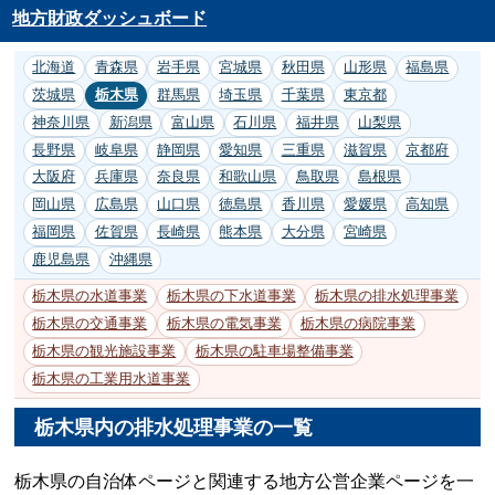
地方財政ダッシュボード
北海道
青森県
岩手県
宮城県
秋田県
山形県
福島県
茨城県
栃木県
群馬県
埼玉県
千葉県
東京都
神奈川県
新潟県
富山県
石川県
福井県
山梨県
長野県
岐阜県
静岡県
愛知県
三重県
滋賀県
京都府
大阪府
兵庫県
奈良県
和歌山県
鳥取県
島根県
岡山県
広島県
山口県
徳島県
香川県
愛媛県
高知県
福岡県
佐賀県
長崎県
熊本県
大分県
宮崎県
鹿児島県
沖縄県
栃木県の水道事業
栃木県の下水道事業
栃木県の排水処理事業
栃木県の交通事業
栃木県の電気事業
栃木県の病院事業
栃木県の観光施設事業
栃木県の駐車場整備事業
栃木県の工業用水道事業
栃木県内の排水処理事業の一覧
栃木県の自治体ページと関連する地方公営企業ページを一