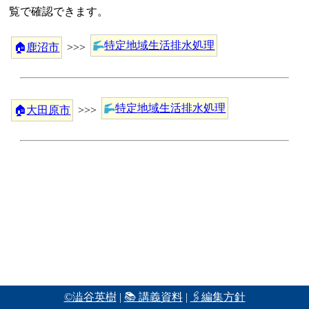
覧で確認できます。
特定地域生活排水処理
🏠
鹿沼市
>>>
特定地域生活排水処理
🏠
大田原市
>>>
©澁谷英樹
|
📚 講義資料
|
🖇編集方針