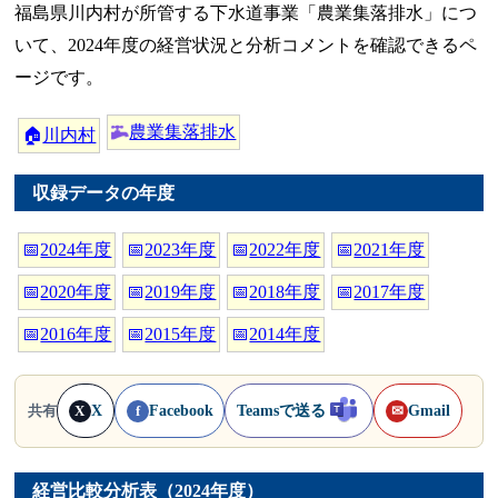
福島県川内村が所管する下水道事業「農業集落排水」につ
いて、2024年度の経営状況と分析コメントを確認できるペ
ージです。
農業集落排水
🏠
川内村
収録データの年度
📅
2024年度
📅
2023年度
📅
2022年度
📅
2021年度
📅
2020年度
📅
2019年度
📅
2018年度
📅
2017年度
📅
2016年度
📅
2015年度
📅
2014年度
X
Facebook
Teamsで送る
Gmail
共有
X
f
✉
経営比較分析表（2024年度）