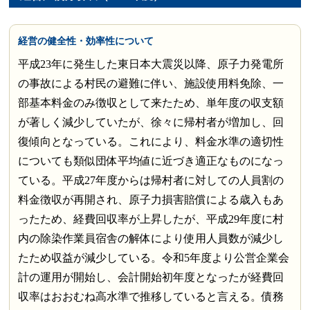
経営の健全性・効率性について
平成23年に発生した東日本大震災以降、原子力発電所
の事故による村民の避難に伴い、施設使用料免除、一
部基本料金のみ徴収として来たため、単年度の収支額
が著しく減少していたが、徐々に帰村者が増加し、回
復傾向となっている。これにより、料金水準の適切性
についても類似団体平均値に近づき適正なものになっ
ている。平成27年度からは帰村者に対しての人員割の
料金徴収が再開され、原子力損害賠償による歳入もあ
ったため、経費回収率が上昇したが、平成29年度に村
内の除染作業員宿舎の解体により使用人員数が減少し
たため収益が減少している。令和5年度より公営企業会
計の運用が開始し、会計開始初年度となったが経費回
収率はおおむね高水準で推移していると言える。債務