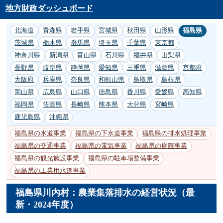
地方財政ダッシュボード
北海道
青森県
岩手県
宮城県
秋田県
山形県
福島県
茨城県
栃木県
群馬県
埼玉県
千葉県
東京都
神奈川県
新潟県
富山県
石川県
福井県
山梨県
長野県
岐阜県
静岡県
愛知県
三重県
滋賀県
京都府
大阪府
兵庫県
奈良県
和歌山県
鳥取県
島根県
岡山県
広島県
山口県
徳島県
香川県
愛媛県
高知県
福岡県
佐賀県
長崎県
熊本県
大分県
宮崎県
鹿児島県
沖縄県
福島県の水道事業
福島県の下水道事業
福島県の排水処理事業
福島県の交通事業
福島県の電気事業
福島県の病院事業
福島県の観光施設事業
福島県の駐車場整備事業
福島県の工業用水道事業
福島県川内村：農業集落排水の経営状況（最
新・2024年度）