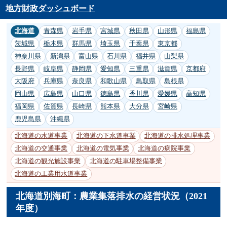
地方財政ダッシュボード
北海道
青森県
岩手県
宮城県
秋田県
山形県
福島県
茨城県
栃木県
群馬県
埼玉県
千葉県
東京都
神奈川県
新潟県
富山県
石川県
福井県
山梨県
長野県
岐阜県
静岡県
愛知県
三重県
滋賀県
京都府
大阪府
兵庫県
奈良県
和歌山県
鳥取県
島根県
岡山県
広島県
山口県
徳島県
香川県
愛媛県
高知県
福岡県
佐賀県
長崎県
熊本県
大分県
宮崎県
鹿児島県
沖縄県
北海道の水道事業
北海道の下水道事業
北海道の排水処理事業
北海道の交通事業
北海道の電気事業
北海道の病院事業
北海道の観光施設事業
北海道の駐車場整備事業
北海道の工業用水道事業
北海道別海町：農業集落排水の経営状況（2021
年度）