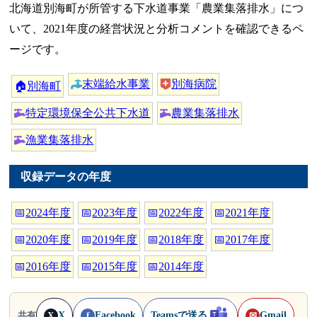
北海道別海町が所管する下水道事業「農業集落排水」につ
いて、2021年度の経営状況と分析コメントを確認できるペ
ージです。
末端給水事業
別海病院
🏠
別海町
特定環境保全公共下水道
農業集落排水
漁業集落排水
収録データの年度
📅
2024年度
📅
2023年度
📅
2022年度
📅
2021年度
📅
2020年度
📅
2019年度
📅
2018年度
📅
2017年度
📅
2016年度
📅
2015年度
📅
2014年度
X
Facebook
Teamsで送る
Gmail
共有
X
f
✉