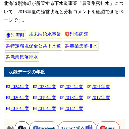
北海道別海町が所管する下水道事業「農業集落排水」につ
いて、2016年度の経営状況と分析コメントを確認できるペ
ージです。
末端給水事業
別海病院
🏠
別海町
特定環境保全公共下水道
農業集落排水
漁業集落排水
収録データの年度
📅
2024年度
📅
2023年度
📅
2022年度
📅
2021年度
📅
2020年度
📅
2019年度
📅
2018年度
📅
2017年度
📅
2016年度
📅
2015年度
📅
2014年度
X
Facebook
Teamsで送る
Gmail
共有
X
f
✉