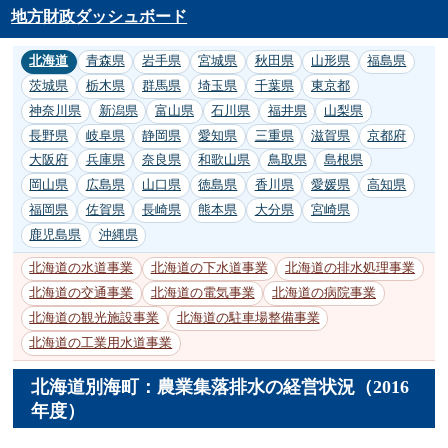
地方財政ダッシュボード
北海道
青森県
岩手県
宮城県
秋田県
山形県
福島県
茨城県
栃木県
群馬県
埼玉県
千葉県
東京都
神奈川県
新潟県
富山県
石川県
福井県
山梨県
長野県
岐阜県
静岡県
愛知県
三重県
滋賀県
京都府
大阪府
兵庫県
奈良県
和歌山県
鳥取県
島根県
岡山県
広島県
山口県
徳島県
香川県
愛媛県
高知県
福岡県
佐賀県
長崎県
熊本県
大分県
宮崎県
鹿児島県
沖縄県
北海道の水道事業
北海道の下水道事業
北海道の排水処理事業
北海道の交通事業
北海道の電気事業
北海道の病院事業
北海道の観光施設事業
北海道の駐車場整備事業
北海道の工業用水道事業
北海道別海町：農業集落排水の経営状況（2016
年度）