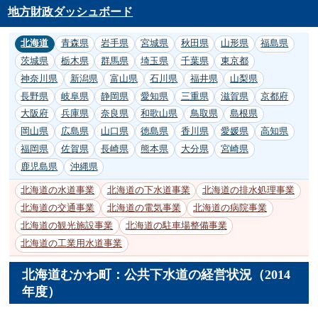
地方財政ダッシュボード
北海道
青森県
岩手県
宮城県
秋田県
山形県
福島県
茨城県
栃木県
群馬県
埼玉県
千葉県
東京都
神奈川県
新潟県
富山県
石川県
福井県
山梨県
長野県
岐阜県
静岡県
愛知県
三重県
滋賀県
京都府
大阪府
兵庫県
奈良県
和歌山県
鳥取県
島根県
岡山県
広島県
山口県
徳島県
香川県
愛媛県
高知県
福岡県
佐賀県
長崎県
熊本県
大分県
宮崎県
鹿児島県
沖縄県
北海道の水道事業
北海道の下水道事業
北海道の排水処理事業
北海道の交通事業
北海道の電気事業
北海道の病院事業
北海道の観光施設事業
北海道の駐車場整備事業
北海道の工業用水道事業
北海道むかわ町：公共下水道の経営状況（2014
年度）