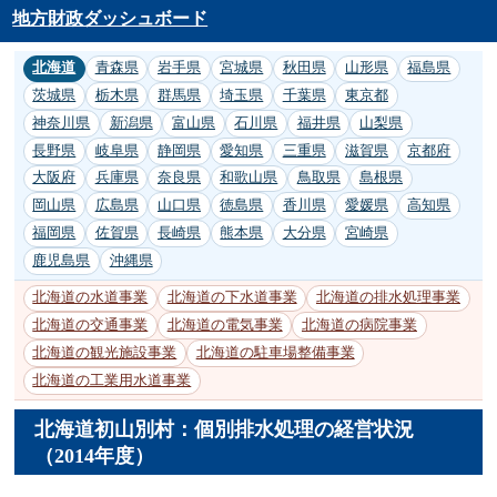
地方財政ダッシュボード
北海道
青森県
岩手県
宮城県
秋田県
山形県
福島県
茨城県
栃木県
群馬県
埼玉県
千葉県
東京都
神奈川県
新潟県
富山県
石川県
福井県
山梨県
長野県
岐阜県
静岡県
愛知県
三重県
滋賀県
京都府
大阪府
兵庫県
奈良県
和歌山県
鳥取県
島根県
岡山県
広島県
山口県
徳島県
香川県
愛媛県
高知県
福岡県
佐賀県
長崎県
熊本県
大分県
宮崎県
鹿児島県
沖縄県
北海道の水道事業
北海道の下水道事業
北海道の排水処理事業
北海道の交通事業
北海道の電気事業
北海道の病院事業
北海道の観光施設事業
北海道の駐車場整備事業
北海道の工業用水道事業
北海道初山別村：個別排水処理の経営状況
（2014年度）