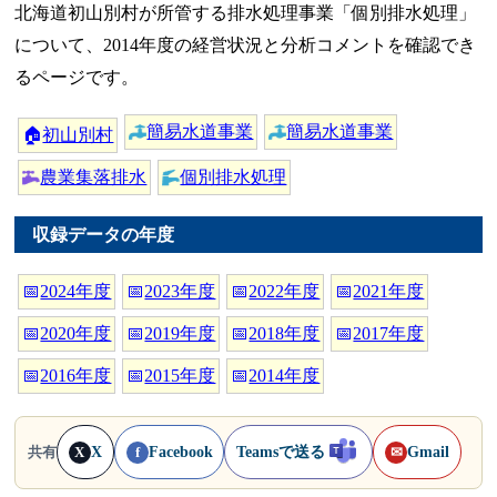
北海道初山別村が所管する排水処理事業「個別排水処理」
について、2014年度の経営状況と分析コメントを確認でき
るページです。
簡易水道事業
簡易水道事業
🏠
初山別村
農業集落排水
個別排水処理
収録データの年度
📅
2024年度
📅
2023年度
📅
2022年度
📅
2021年度
📅
2020年度
📅
2019年度
📅
2018年度
📅
2017年度
📅
2016年度
📅
2015年度
📅
2014年度
X
Facebook
Teamsで送る
Gmail
共有
X
f
✉