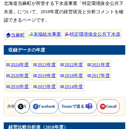
北海道当麻町が所管する下水道事業「特定環境保全公共下
水道」について、2018年度の経営状況と分析コメントを確
認できるページです。
末端給水事業
特定環境保全公共下水道
🏠
当麻町
収録データの年度
📅
2024年度
📅
2023年度
📅
2022年度
📅
2021年度
📅
2020年度
📅
2019年度
📅
2018年度
📅
2017年度
📅
2016年度
📅
2015年度
📅
2014年度
X
Facebook
Teamsで送る
Gmail
共有
X
f
✉
経営比較分析表（2018年度）