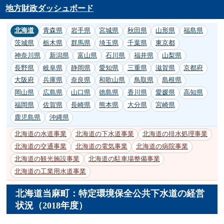
地方財政ダッシュボード
北海道
青森県
岩手県
宮城県
秋田県
山形県
福島県
茨城県
栃木県
群馬県
埼玉県
千葉県
東京都
神奈川県
新潟県
富山県
石川県
福井県
山梨県
長野県
岐阜県
静岡県
愛知県
三重県
滋賀県
京都府
大阪府
兵庫県
奈良県
和歌山県
鳥取県
島根県
岡山県
広島県
山口県
徳島県
香川県
愛媛県
高知県
福岡県
佐賀県
長崎県
熊本県
大分県
宮崎県
鹿児島県
沖縄県
北海道の水道事業
北海道の下水道事業
北海道の排水処理事業
北海道の交通事業
北海道の電気事業
北海道の病院事業
北海道の観光施設事業
北海道の駐車場整備事業
北海道の工業用水道事業
北海道当麻町：特定環境保全公共下水道の経営
状況（2018年度）