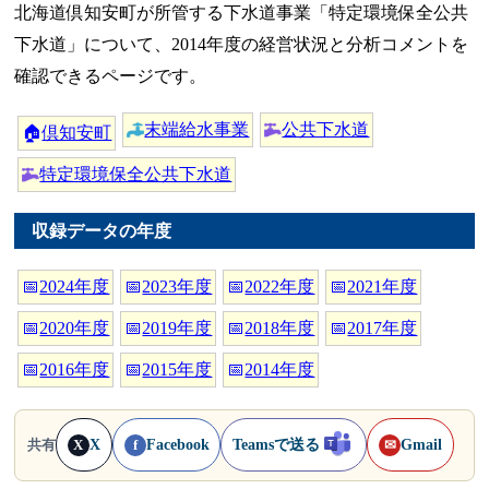
北海道倶知安町が所管する下水道事業「特定環境保全公共
下水道」について、2014年度の経営状況と分析コメントを
確認できるページです。
末端給水事業
公共下水道
🏠
倶知安町
特定環境保全公共下水道
収録データの年度
📅
2024年度
📅
2023年度
📅
2022年度
📅
2021年度
📅
2020年度
📅
2019年度
📅
2018年度
📅
2017年度
📅
2016年度
📅
2015年度
📅
2014年度
X
Facebook
Teamsで送る
Gmail
共有
X
f
✉