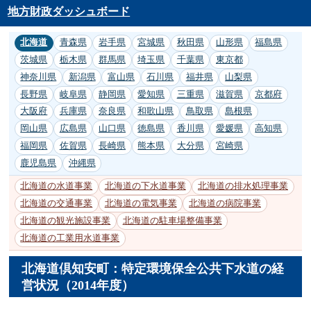
地方財政ダッシュボード
北海道
青森県
岩手県
宮城県
秋田県
山形県
福島県
茨城県
栃木県
群馬県
埼玉県
千葉県
東京都
神奈川県
新潟県
富山県
石川県
福井県
山梨県
長野県
岐阜県
静岡県
愛知県
三重県
滋賀県
京都府
大阪府
兵庫県
奈良県
和歌山県
鳥取県
島根県
岡山県
広島県
山口県
徳島県
香川県
愛媛県
高知県
福岡県
佐賀県
長崎県
熊本県
大分県
宮崎県
鹿児島県
沖縄県
北海道の水道事業
北海道の下水道事業
北海道の排水処理事業
北海道の交通事業
北海道の電気事業
北海道の病院事業
北海道の観光施設事業
北海道の駐車場整備事業
北海道の工業用水道事業
北海道倶知安町：特定環境保全公共下水道の経
営状況（2014年度）