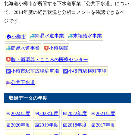
北海道小樽市が所管する下水道事業「公共下水道」につい
て、2014年度の経営状況と分析コメントを確認できるペー
ジです。
簡易水道事業
末端給水事業
🏠
小樽市
簡易水道事業
小樽病院
脳・循環器・こころの医療センター
小樽市駅前広場駐車場
小樽市駅横駐車場
公共下水道
収録データの年度
📅
2024年度
📅
2023年度
📅
2022年度
📅
2021年度
📅
2020年度
📅
2019年度
📅
2018年度
📅
2017年度