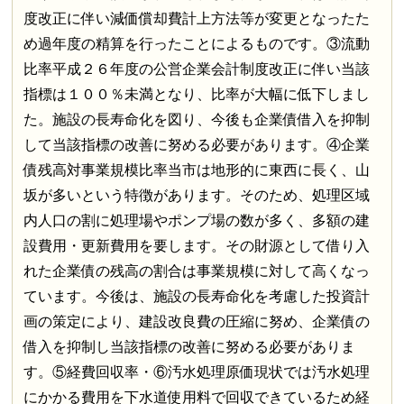
度改正に伴い減価償却費計上方法等が変更となったた
め過年度の精算を行ったことによるものです。③流動
比率平成２６年度の公営企業会計制度改正に伴い当該
指標は１００％未満となり、比率が大幅に低下しまし
た。施設の長寿命化を図り、今後も企業債借入を抑制
して当該指標の改善に努める必要があります。④企業
債残高対事業規模比率当市は地形的に東西に長く、山
坂が多いという特徴があります。そのため、処理区域
内人口の割に処理場やポンプ場の数が多く、多額の建
設費用・更新費用を要します。その財源として借り入
れた企業債の残高の割合は事業規模に対して高くなっ
ています。今後は、施設の長寿命化を考慮した投資計
画の策定により、建設改良費の圧縮に努め、企業債の
借入を抑制し当該指標の改善に努める必要がありま
す。⑤経費回収率・⑥汚水処理原価現状では汚水処理
にかかる費用を下水道使用料で回収できているため経