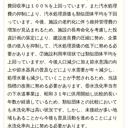
費回収率は１００％を上回っています。また汚水処理
費の抑制により、汚水処理原価も類似団体平均を下回
っています。今後、施設の老朽化に伴う維持管理費の
増加が見込まれるため、施設の長寿命化を考慮した投
資計画の策定により、建設改良費の圧縮に努め、企業
債の借入を抑制して、汚水処理原価の低下に努める必
要があります。⑦施設利用率現状では類似団体平均を
上回っていますが、今後人口減少に加え節水意識の向
上や節水器具の普及などにより水需要が年々減少し、
処理水量も減少していくことが予想されるため、当該
指標の改善に努める必要があります。⑧水洗化率当市
の下水道事業は、昭和３１年に供用開始し比較的長い
年数が経過しているため、類似団体との比較において
も水洗化率は高い状況です。しかし、未接続が多い地
域もあることから今後も普及活動を進めることにより
水洗化率向上に努める必要があります。