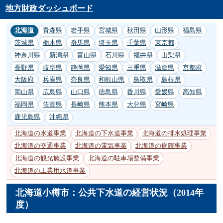
地方財政ダッシュボード
北海道
青森県
岩手県
宮城県
秋田県
山形県
福島県
茨城県
栃木県
群馬県
埼玉県
千葉県
東京都
神奈川県
新潟県
富山県
石川県
福井県
山梨県
長野県
岐阜県
静岡県
愛知県
三重県
滋賀県
京都府
大阪府
兵庫県
奈良県
和歌山県
鳥取県
島根県
岡山県
広島県
山口県
徳島県
香川県
愛媛県
高知県
福岡県
佐賀県
長崎県
熊本県
大分県
宮崎県
鹿児島県
沖縄県
北海道の水道事業
北海道の下水道事業
北海道の排水処理事業
北海道の交通事業
北海道の電気事業
北海道の病院事業
北海道の観光施設事業
北海道の駐車場整備事業
北海道の工業用水道事業
北海道小樽市：公共下水道の経営状況（2014年
度）