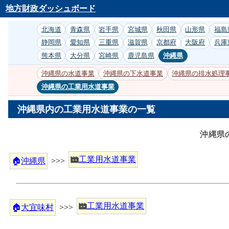
地方財政ダッシュボード
北海道
青森県
岩手県
宮城県
秋田県
山形県
福島
静岡県
愛知県
三重県
滋賀県
京都府
大阪府
兵庫
熊本県
大分県
宮崎県
鹿児島県
沖縄県
沖縄県の水道事業
沖縄県の下水道事業
沖縄県の排水処理
沖縄県の工業用水道事業
沖縄県内の工業用水道事業の一覧
沖縄県
工業用水道事業
🏠
沖縄県
>>>
工業用水道事業
🏠
大宜味村
>>>