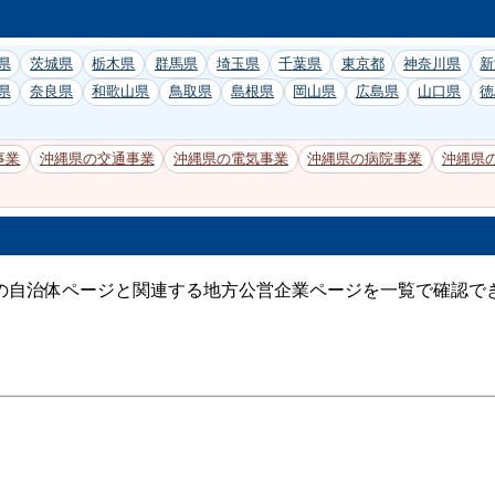
県
茨城県
栃木県
群馬県
埼玉県
千葉県
東京都
神奈川県
新
県
奈良県
和歌山県
鳥取県
島根県
岡山県
広島県
山口県
徳
事業
沖縄県の交通事業
沖縄県の電気事業
沖縄県の病院事業
沖縄県
の自治体ページと関連する地方公営企業ページを一覧で確認で