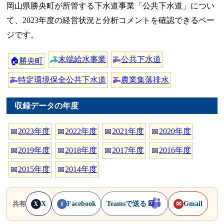
岡山県勝央町が所管する下水道事業「公共下水道」につい
て、2023年度の経営状況と分析コメントを確認できるペー
ジです。
末端給水事業
公共下水道
🏠
勝央町
特定環境保全公共下水道
農業集落排水
収録データの年度
📅
2023年度
📅
2022年度
📅
2021年度
📅
2020年度
📅
2019年度
📅
2018年度
📅
2017年度
📅
2016年度
📅
2015年度
📅
2014年度
X
Facebook
Teamsで送る
Gmail
共有
X
f
✉