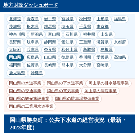
地方財政ダッシュボード
北海道
青森県
岩手県
宮城県
秋田県
山形県
福島県
茨城県
栃木県
群馬県
埼玉県
千葉県
東京都
神奈川県
新潟県
富山県
石川県
福井県
山梨県
長野県
岐阜県
静岡県
愛知県
三重県
滋賀県
京都府
大阪府
兵庫県
奈良県
和歌山県
鳥取県
島根県
岡山県
広島県
山口県
徳島県
香川県
愛媛県
高知県
福岡県
佐賀県
長崎県
熊本県
大分県
宮崎県
鹿児島県
沖縄県
岡山県の水道事業
岡山県の下水道事業
岡山県の排水処理事業
岡山県の交通事業
岡山県の電気事業
岡山県の病院事業
岡山県の観光施設事業
岡山県の駐車場整備事業
岡山県の工業用水道事業
岡山県勝央町：公共下水道の経営状況（最新・
2023年度）