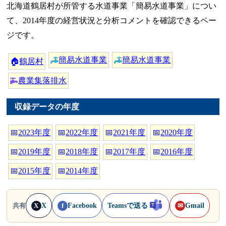
北海道鶴居村が所管する水道事業「簡易水道事業」につい
て、2014年度の経営状況と分析コメントを確認できるペー
ジです。
簡易水道事業
簡易水道事業
🏠
鶴居村
農業集落排水
収録データの年度
📅
2023年度
📅
2022年度
📅
2021年度
📅
2020年度
📅
2019年度
📅
2018年度
📅
2017年度
📅
2016年度
📅
2015年度
📅
2014年度
X
Facebook
Teamsで送る
Gmail
共有
X
f
✉