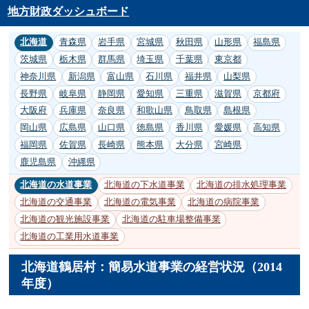
地方財政ダッシュボード
北海道
青森県
岩手県
宮城県
秋田県
山形県
福島県
茨城県
栃木県
群馬県
埼玉県
千葉県
東京都
神奈川県
新潟県
富山県
石川県
福井県
山梨県
長野県
岐阜県
静岡県
愛知県
三重県
滋賀県
京都府
大阪府
兵庫県
奈良県
和歌山県
鳥取県
島根県
岡山県
広島県
山口県
徳島県
香川県
愛媛県
高知県
福岡県
佐賀県
長崎県
熊本県
大分県
宮崎県
鹿児島県
沖縄県
北海道の水道事業
北海道の下水道事業
北海道の排水処理事業
北海道の交通事業
北海道の電気事業
北海道の病院事業
北海道の観光施設事業
北海道の駐車場整備事業
北海道の工業用水道事業
北海道鶴居村：簡易水道事業の経営状況（2014
年度）