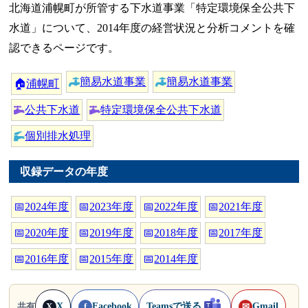
北海道浦幌町が所管する下水道事業「特定環境保全公共下
水道」について、2014年度の経営状況と分析コメントを確
認できるページです。
簡易水道事業
簡易水道事業
🏠
浦幌町
公共下水道
特定環境保全公共下水道
個別排水処理
収録データの年度
📅
2024年度
📅
2023年度
📅
2022年度
📅
2021年度
📅
2020年度
📅
2019年度
📅
2018年度
📅
2017年度
📅
2016年度
📅
2015年度
📅
2014年度
X
Facebook
Teamsで送る
Gmail
共有
X
f
✉