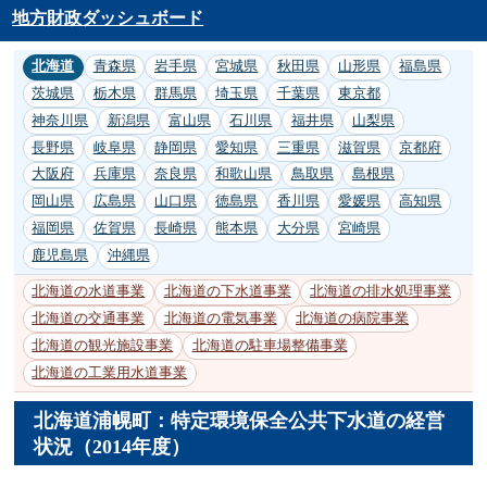
地方財政ダッシュボード
北海道
青森県
岩手県
宮城県
秋田県
山形県
福島県
茨城県
栃木県
群馬県
埼玉県
千葉県
東京都
神奈川県
新潟県
富山県
石川県
福井県
山梨県
長野県
岐阜県
静岡県
愛知県
三重県
滋賀県
京都府
大阪府
兵庫県
奈良県
和歌山県
鳥取県
島根県
岡山県
広島県
山口県
徳島県
香川県
愛媛県
高知県
福岡県
佐賀県
長崎県
熊本県
大分県
宮崎県
鹿児島県
沖縄県
北海道の水道事業
北海道の下水道事業
北海道の排水処理事業
北海道の交通事業
北海道の電気事業
北海道の病院事業
北海道の観光施設事業
北海道の駐車場整備事業
北海道の工業用水道事業
北海道浦幌町：特定環境保全公共下水道の経営
状況（2014年度）