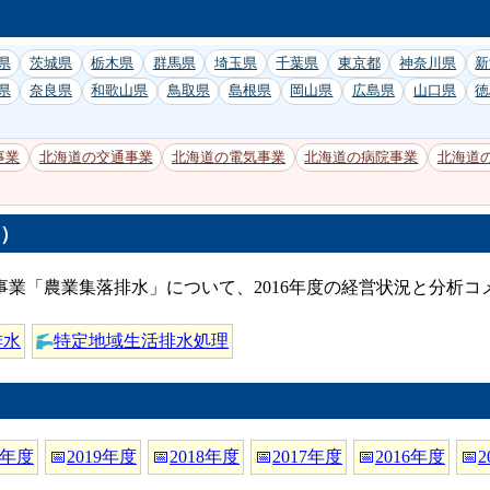
県
茨城県
栃木県
群馬県
埼玉県
千葉県
東京都
神奈川県
新
県
奈良県
和歌山県
鳥取県
島根県
岡山県
広島県
山口県
徳
事業
北海道の交通事業
北海道の電気事業
北海道の病院事業
北海道
度）
業「農業集落排水」について、2016年度の経営状況と分析
排水
特定地域生活排水処理
0年度
📅
2019年度
📅
2018年度
📅
2017年度
📅
2016年度
📅
2