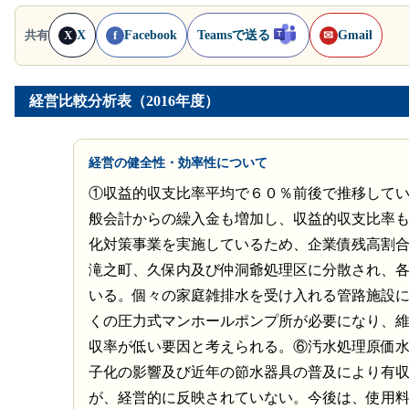
X
Facebook
Teamsで送る
Gmail
共有
X
f
✉
経営比較分析表（2016年度）
経営の健全性・効率性について
①収益的収支比率平均で６０％前後で推移してい
般会計からの繰入金も増加し、収益的収支比率も
化対策事業を実施しているため、企業債残高割
滝之町、久保内及び仲洞爺処理区に分散され、
いる。個々の家庭雑排水を受け入れる管路施設
くの圧力式マンホールポンプ所が必要になり、
収率が低い要因と考えられる。⑥汚水処理原価
子化の影響及び近年の節水器具の普及により有
が、経営的に反映されていない。今後は、使用