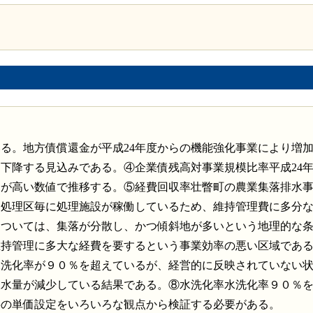
る。地方債償還金が平成24年度からの機能強化事業により増
下降する見込みである。④企業債残高対事業規模比率平成24
合が高い数値で推移する。⑤経費回収率壮瞥町の農業集落排水
各処理区毎に処理施設が稼働しているため、維持管理費に多分
については、集落が分散し、かつ傾斜地が多いという地理的な
維持管理に多大な経費を要するという事業効率の悪い区域であ
水洗化率が９０％を超えているが、経営的に反映されていない
収水量が減少している結果である。⑧水洗化率水洗化率９０％
料の単価設定をいろいろな観点から検証する必要がある。