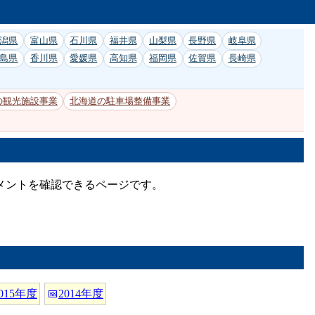
潟県
富山県
石川県
福井県
山梨県
長野県
岐阜県
島県
香川県
愛媛県
高知県
福岡県
佐賀県
長崎県
の観光施設事業
北海道の駐車場整備事業
コメントを確認できるページです。
015年度
📅
2014年度