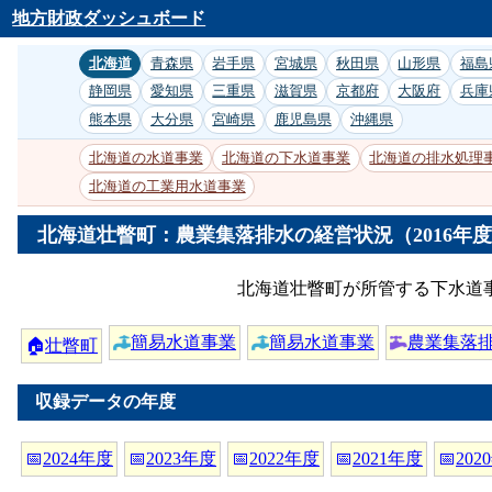
地方財政ダッシュボード
北海道
青森県
岩手県
宮城県
秋田県
山形県
福島
静岡県
愛知県
三重県
滋賀県
京都府
大阪府
兵庫
熊本県
大分県
宮崎県
鹿児島県
沖縄県
北海道の水道事業
北海道の下水道事業
北海道の排水処理
北海道の工業用水道事業
北海道壮瞥町：農業集落排水の経営状況（2016年
北海道壮瞥町が所管する下水道事
簡易水道事業
簡易水道事業
農業集落
🏠
壮瞥町
収録データの年度
📅
2024年度
📅
2023年度
📅
2022年度
📅
2021年度
📅
202