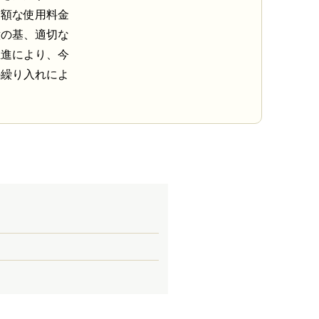
高額な使用料金
意の基、適切な
推進により、今
の繰り入れによ