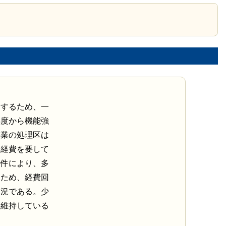
加するため、一
年度から機能強
事業の処理区は
な経費を要して
条件により、多
るため、経費回
状況である。少
を維持している