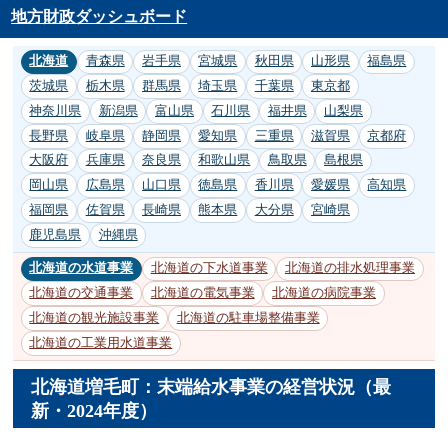
地方財政ダッシュボード
北海道
青森県
岩手県
宮城県
秋田県
山形県
福島県
茨城県
栃木県
群馬県
埼玉県
千葉県
東京都
神奈川県
新潟県
富山県
石川県
福井県
山梨県
長野県
岐阜県
静岡県
愛知県
三重県
滋賀県
京都府
大阪府
兵庫県
奈良県
和歌山県
鳥取県
島根県
岡山県
広島県
山口県
徳島県
香川県
愛媛県
高知県
福岡県
佐賀県
長崎県
熊本県
大分県
宮崎県
鹿児島県
沖縄県
北海道の水道事業
北海道の下水道事業
北海道の排水処理事業
北海道の交通事業
北海道の電気事業
北海道の病院事業
北海道の観光施設事業
北海道の駐車場整備事業
北海道の工業用水道事業
北海道増毛町：末端給水事業の経営状況（最
新・2024年度）