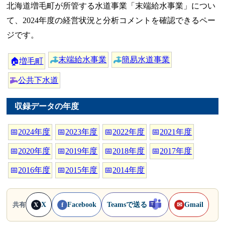
北海道増毛町が所管する水道事業「末端給水事業」につい
て、2024年度の経営状況と分析コメントを確認できるペー
ジです。
末端給水事業
簡易水道事業
🏠
増毛町
公共下水道
収録データの年度
📅
2024年度
📅
2023年度
📅
2022年度
📅
2021年度
📅
2020年度
📅
2019年度
📅
2018年度
📅
2017年度
📅
2016年度
📅
2015年度
📅
2014年度
X
Facebook
Teamsで送る
Gmail
共有
X
f
✉