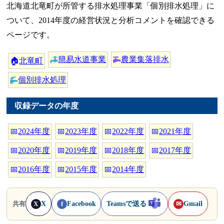
北海道北竜町が所管する排水処理事業「個別排水処理」に
ついて、2014年度の経営状況と分析コメントを確認できる
ページです。
簡易水道事業
農業集落排水
🏠
北竜町
個別排水処理
収録データの年度
📅
2024年度
📅
2023年度
📅
2022年度
📅
2021年度
📅
2020年度
📅
2019年度
📅
2018年度
📅
2017年度
📅
2016年度
📅
2015年度
📅
2014年度
X
Facebook
Teamsで送る
Gmail
共有
X
f
✉