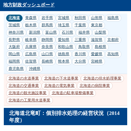
地方財政ダッシュボード
北海道
青森県
岩手県
宮城県
秋田県
山形県
福島県
茨城県
栃木県
群馬県
埼玉県
千葉県
東京都
神奈川県
新潟県
富山県
石川県
福井県
山梨県
長野県
岐阜県
静岡県
愛知県
三重県
滋賀県
京都府
大阪府
兵庫県
奈良県
和歌山県
鳥取県
島根県
岡山県
広島県
山口県
徳島県
香川県
愛媛県
高知県
福岡県
佐賀県
長崎県
熊本県
大分県
宮崎県
鹿児島県
沖縄県
北海道の水道事業
北海道の下水道事業
北海道の排水処理事業
北海道の交通事業
北海道の電気事業
北海道の病院事業
北海道の観光施設事業
北海道の駐車場整備事業
北海道の工業用水道事業
北海道北竜町：個別排水処理の経営状況（2014
年度）