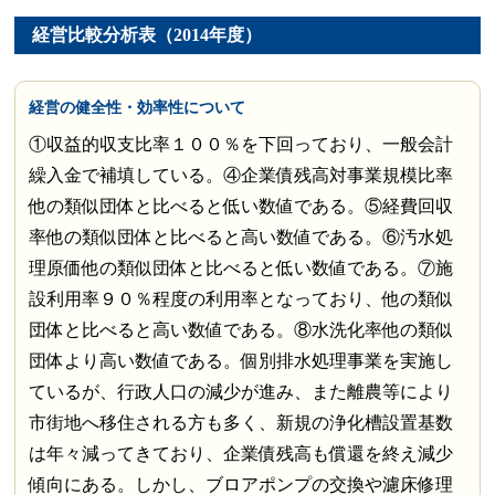
経営比較分析表（2014年度）
経営の健全性・効率性について
①収益的収支比率１００％を下回っており、一般会計
繰入金で補填している。④企業債残高対事業規模比率
他の類似団体と比べると低い数値である。⑤経費回収
率他の類似団体と比べると高い数値である。⑥汚水処
理原価他の類似団体と比べると低い数値である。⑦施
設利用率９０％程度の利用率となっており、他の類似
団体と比べると高い数値である。⑧水洗化率他の類似
団体より高い数値である。個別排水処理事業を実施し
ているが、行政人口の減少が進み、また離農等により
市街地へ移住される方も多く、新規の浄化槽設置基数
は年々減ってきており、企業債残高も償還を終え減少
傾向にある。しかし、ブロアポンプの交換や濾床修理