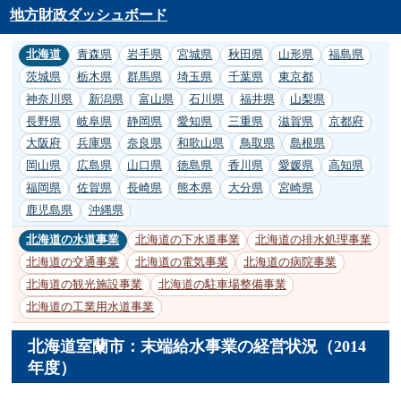
地方財政ダッシュボード
北海道
青森県
岩手県
宮城県
秋田県
山形県
福島県
茨城県
栃木県
群馬県
埼玉県
千葉県
東京都
神奈川県
新潟県
富山県
石川県
福井県
山梨県
長野県
岐阜県
静岡県
愛知県
三重県
滋賀県
京都府
大阪府
兵庫県
奈良県
和歌山県
鳥取県
島根県
岡山県
広島県
山口県
徳島県
香川県
愛媛県
高知県
福岡県
佐賀県
長崎県
熊本県
大分県
宮崎県
鹿児島県
沖縄県
北海道の水道事業
北海道の下水道事業
北海道の排水処理事業
北海道の交通事業
北海道の電気事業
北海道の病院事業
北海道の観光施設事業
北海道の駐車場整備事業
北海道の工業用水道事業
北海道室蘭市：末端給水事業の経営状況（2014
年度）