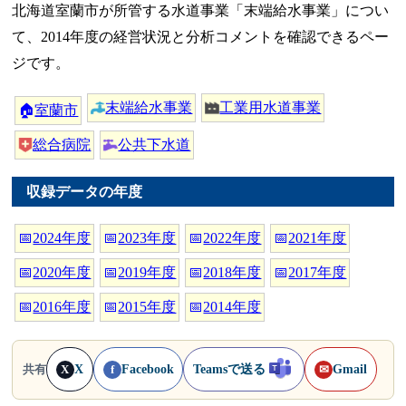
北海道室蘭市が所管する水道事業「末端給水事業」につい
て、2014年度の経営状況と分析コメントを確認できるペー
ジです。
末端給水事業
工業用水道事業
🏠
室蘭市
総合病院
公共下水道
収録データの年度
📅
2024年度
📅
2023年度
📅
2022年度
📅
2021年度
📅
2020年度
📅
2019年度
📅
2018年度
📅
2017年度
📅
2016年度
📅
2015年度
📅
2014年度
X
Facebook
Teamsで送る
Gmail
共有
X
f
✉