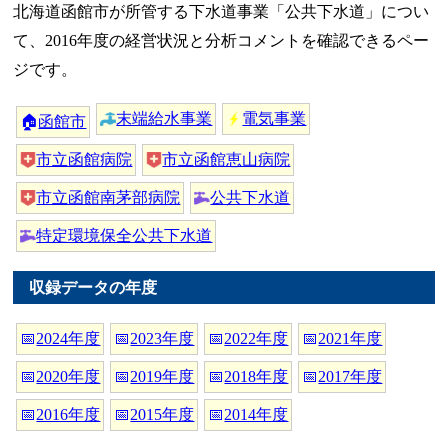
北海道函館市が所管する下水道事業「公共下水道」につい
て、2016年度の経営状況と分析コメントを確認できるペー
ジです。
末端給水事業
電気事業
🏠
函館市
市立函館病院
市立函館恵山病院
市立函館南茅部病院
公共下水道
特定環境保全公共下水道
収録データの年度
📅
2024年度
📅
2023年度
📅
2022年度
📅
2021年度
📅
2020年度
📅
2019年度
📅
2018年度
📅
2017年度
📅
2016年度
📅
2015年度
📅
2014年度