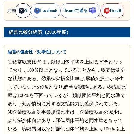
X
Facebook
Teamsで送る
Gmail
共有
X
f
✉
経営比較分析表（2016年度）
経営の健全性・効率性について
①経常収支比率は，類似団体平均を上回る水準となっ
ており，100％以上となっていることから，収支は健全
な状態にある。②累積欠損金比率は,累積欠損金が発生
していないため0％となり,健全な状態にある。③流動比
率は100％を下回っているが，類似団体平均と同水準で
あり，短期債務に対する支払能力は確保されている。
④企業債残高対事業規模比率は，企業債残高の減少に
より減少傾向にあり，類似団体平均と同水準となって
いる。⑤経費回収率は類似団体平均を上回り100％以上