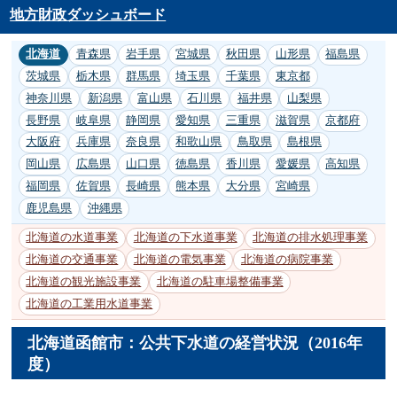
地方財政ダッシュボード
北海道
青森県
岩手県
宮城県
秋田県
山形県
福島県
茨城県
栃木県
群馬県
埼玉県
千葉県
東京都
神奈川県
新潟県
富山県
石川県
福井県
山梨県
長野県
岐阜県
静岡県
愛知県
三重県
滋賀県
京都府
大阪府
兵庫県
奈良県
和歌山県
鳥取県
島根県
岡山県
広島県
山口県
徳島県
香川県
愛媛県
高知県
福岡県
佐賀県
長崎県
熊本県
大分県
宮崎県
鹿児島県
沖縄県
北海道の水道事業
北海道の下水道事業
北海道の排水処理事業
北海道の交通事業
北海道の電気事業
北海道の病院事業
北海道の観光施設事業
北海道の駐車場整備事業
北海道の工業用水道事業
北海道函館市：公共下水道の経営状況（2016年
度）