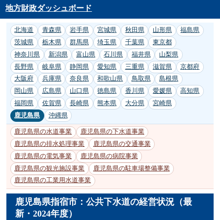
地方財政ダッシュボード
北海道
青森県
岩手県
宮城県
秋田県
山形県
福島県
茨城県
栃木県
群馬県
埼玉県
千葉県
東京都
神奈川県
新潟県
富山県
石川県
福井県
山梨県
長野県
岐阜県
静岡県
愛知県
三重県
滋賀県
京都府
大阪府
兵庫県
奈良県
和歌山県
鳥取県
島根県
岡山県
広島県
山口県
徳島県
香川県
愛媛県
高知県
福岡県
佐賀県
長崎県
熊本県
大分県
宮崎県
鹿児島県
沖縄県
鹿児島県の水道事業
鹿児島県の下水道事業
鹿児島県の排水処理事業
鹿児島県の交通事業
鹿児島県の電気事業
鹿児島県の病院事業
鹿児島県の観光施設事業
鹿児島県の駐車場整備事業
鹿児島県の工業用水道事業
鹿児島県指宿市：公共下水道の経営状況（最
新・2024年度）