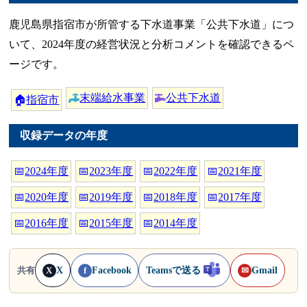
鹿児島県指宿市が所管する下水道事業「公共下水道」につ
いて、2024年度の経営状況と分析コメントを確認できるペ
ージです。
末端給水事業
公共下水道
🏠
指宿市
収録データの年度
📅
2024年度
📅
2023年度
📅
2022年度
📅
2021年度
📅
2020年度
📅
2019年度
📅
2018年度
📅
2017年度
📅
2016年度
📅
2015年度
📅
2014年度
X
Facebook
Teamsで送る
Gmail
共有
X
f
✉