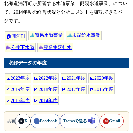
北海道浦河町が所管する水道事業「簡易水道事業」につい
て、2014年度の経営状況と分析コメントを確認できるペー
ジです。
簡易水道事業
末端給水事業
🏠
浦河町
公共下水道
農業集落排水
収録データの年度
📅
2023年度
📅
2022年度
📅
2021年度
📅
2020年度
📅
2019年度
📅
2018年度
📅
2017年度
📅
2016年度
📅
2015年度
📅
2014年度
X
Facebook
Teamsで送る
Gmail
共有
X
f
✉