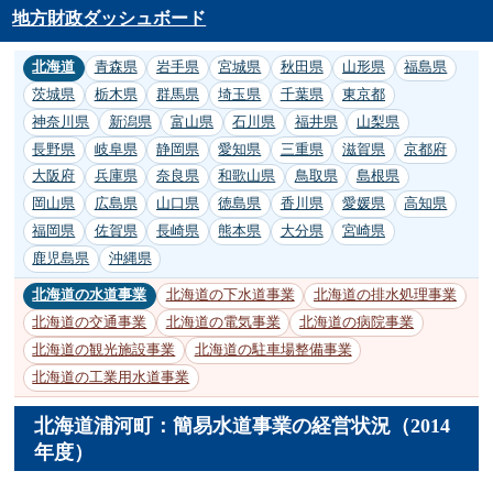
地方財政ダッシュボード
北海道
青森県
岩手県
宮城県
秋田県
山形県
福島県
茨城県
栃木県
群馬県
埼玉県
千葉県
東京都
神奈川県
新潟県
富山県
石川県
福井県
山梨県
長野県
岐阜県
静岡県
愛知県
三重県
滋賀県
京都府
大阪府
兵庫県
奈良県
和歌山県
鳥取県
島根県
岡山県
広島県
山口県
徳島県
香川県
愛媛県
高知県
福岡県
佐賀県
長崎県
熊本県
大分県
宮崎県
鹿児島県
沖縄県
北海道の水道事業
北海道の下水道事業
北海道の排水処理事業
北海道の交通事業
北海道の電気事業
北海道の病院事業
北海道の観光施設事業
北海道の駐車場整備事業
北海道の工業用水道事業
北海道浦河町：簡易水道事業の経営状況（2014
年度）