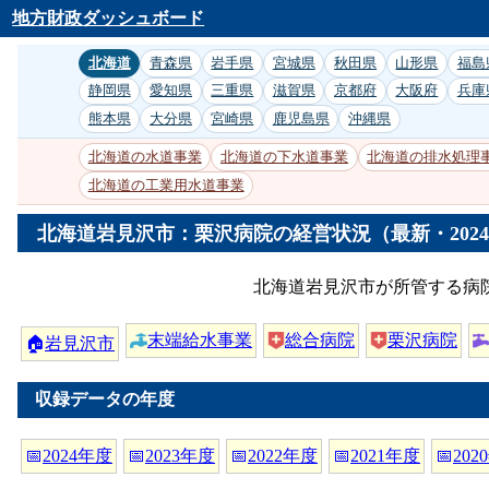
地方財政ダッシュボード
北海道
青森県
岩手県
宮城県
秋田県
山形県
福島
静岡県
愛知県
三重県
滋賀県
京都府
大阪府
兵庫
熊本県
大分県
宮崎県
鹿児島県
沖縄県
北海道の水道事業
北海道の下水道事業
北海道の排水処理
北海道の工業用水道事業
北海道岩見沢市：栗沢病院の経営状況（最新・202
北海道岩見沢市が所管する病
末端給水事業
総合病院
栗沢病院
🏠
岩見沢市
収録データの年度
📅
2024年度
📅
2023年度
📅
2022年度
📅
2021年度
📅
202