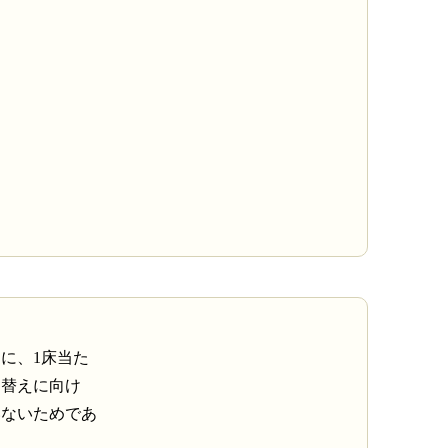
に、1床当た
建替えに向け
いないためであ