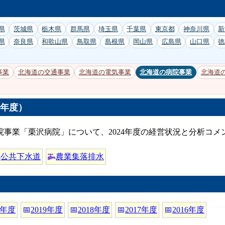
県
茨城県
栃木県
群馬県
埼玉県
千葉県
東京都
神奈川県
新
県
奈良県
和歌山県
鳥取県
島根県
岡山県
広島県
山口県
徳
事業
北海道の交通事業
北海道の電気事業
北海道の病院事業
北海道
4年度）
院事業「栗沢病院」について、2024年度の経営状況と分析コメ
公共下水道
農業集落排水
0年度
📅
2019年度
📅
2018年度
📅
2017年度
📅
2016年度