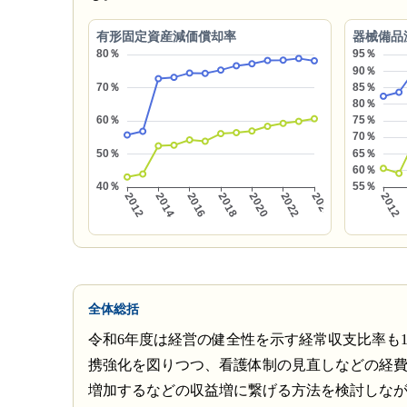
有形固定資産減価償却率
器械備品
全体総括
令和6年度は経営の健全性を示す経常収支比率も
携強化を図りつつ、看護体制の見直しなどの経
増加するなどの収益増に繋げる方法を検討しな