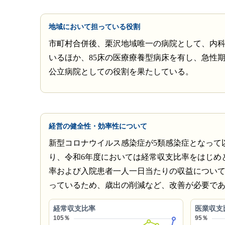
地域において担っている役割
市町村合併後、栗沢地域唯一の病院として、内
いるほか、85床の医療療養型病床を有し、急性
公立病院としての役割を果たしている。
経営の健全性・効率性について
新型コロナウイルス感染症が5類感染症となって
り、令和6年度においては経常収支比率をはじめ
率および入院患者一人一日当たりの収益につい
っているため、歳出の削減など、改善が必要で
経常収支比率
医業収支