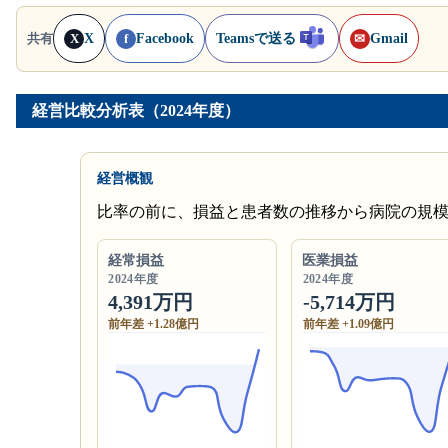
X
Facebook
Teamsで送る
Gmail
共有
X
f
✉
経営比較分析表（2024年度）
経営概観
比率の前に、損益と患者数の推移から病院の規
経常損益
医業損益
2024年度
2024年度
4,391万円
-5,714万円
前年差 +1.28億円
前年差 +1.09億円