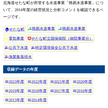
北海道せたな町が所管する水道事業「簡易水道事業」につ
いて、2014年度の経営状況と分析コメントを確認できるペ
ージです。
簡易水道事業
簡易水道事業
🏠
せたな町
電気事業
せたな町立国保病院（病院事業分）
公共下水道
特定環境保全公共下水道
漁業集落排水
収録データの年度
📅
2023年度
📅
2022年度
📅
2021年度
📅
2020年度
📅
2019年度
📅
2018年度
📅
2017年度
📅
2016年度
📅
2015年度
📅
2014年度