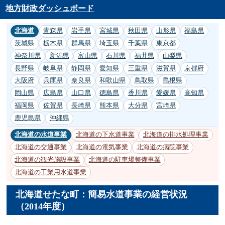
地方財政ダッシュボード
北海道
青森県
岩手県
宮城県
秋田県
山形県
福島県
茨城県
栃木県
群馬県
埼玉県
千葉県
東京都
神奈川県
新潟県
富山県
石川県
福井県
山梨県
長野県
岐阜県
静岡県
愛知県
三重県
滋賀県
京都府
大阪府
兵庫県
奈良県
和歌山県
鳥取県
島根県
岡山県
広島県
山口県
徳島県
香川県
愛媛県
高知県
福岡県
佐賀県
長崎県
熊本県
大分県
宮崎県
鹿児島県
沖縄県
北海道の水道事業
北海道の下水道事業
北海道の排水処理事業
北海道の交通事業
北海道の電気事業
北海道の病院事業
北海道の観光施設事業
北海道の駐車場整備事業
北海道の工業用水道事業
北海道せたな町：簡易水道事業の経営状況
（2014年度）