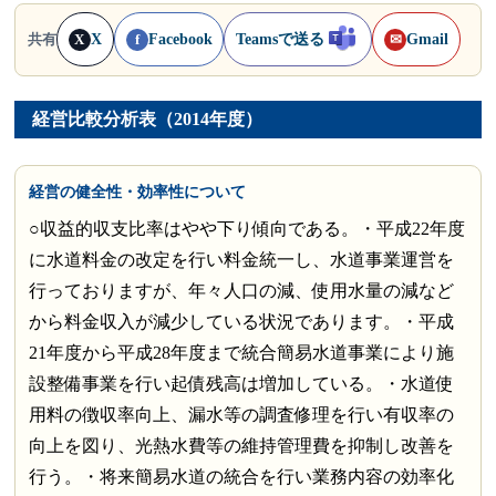
X
Facebook
Teamsで送る
Gmail
共有
X
f
✉
経営比較分析表（2014年度）
経営の健全性・効率性について
○収益的収支比率はやや下り傾向である。・平成22年度
に水道料金の改定を行い料金統一し、水道事業運営を
行っておりますが、年々人口の減、使用水量の減など
から料金収入が減少している状況であります。・平成
21年度から平成28年度まで統合簡易水道事業により施
設整備事業を行い起債残高は増加している。・水道使
用料の徴収率向上、漏水等の調査修理を行い有収率の
向上を図り、光熱水費等の維持管理費を抑制し改善を
行う。・将来簡易水道の統合を行い業務内容の効率化